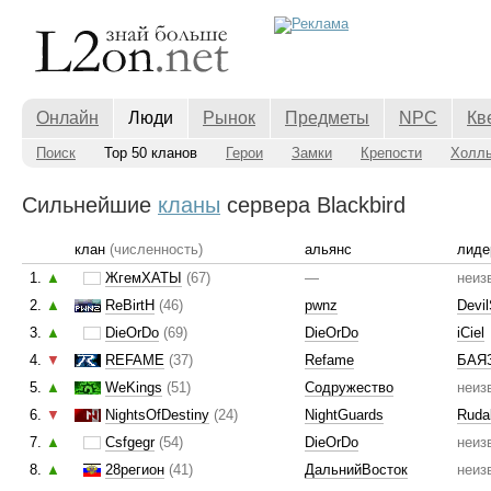
Онлайн
Люди
Рынок
Предметы
NPC
Кв
Поиск
Top 50 кланов
Герои
Замки
Крепости
Холл
Сильнейшие
кланы
сервера Blackbird
клан
(численность)
альянс
лиде
1.
▲
ЖгемХАТЫ
(67)
—
неиз
2.
▲
ReBirtH
(46)
pwnz
Devil
3.
▲
DieOrDo
(69)
DieOrDo
iCiel
4.
▼
REFAME
(37)
Refame
БАЯ
5.
▲
WeKings
(51)
Содружество
неиз
6.
▼
NightsOfDestiny
(24)
NightGuards
Rudal
7.
▲
Csfgegr
(54)
DieOrDo
неиз
8.
▲
28регион
(41)
ДальнийВосток
неиз