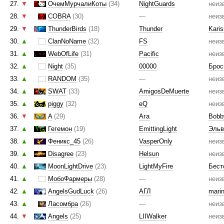
27.
▼
ОчемМурчалиКоты
(34)
NightGuards
неиз
28.
▼
COBRA
(30)
—
неиз
29.
▼
ThunderBirds
(18)
Thunder
Kari
30.
▲
ClanNoName
(32)
FS
неиз
31.
▲
WebOfLife
(31)
Pacific
неиз
32.
▲
Night
(35)
00000
Брос
33.
▲
RANDOM
(35)
—
неиз
34.
▲
SWAT
(33)
AmigosDeMuerte
неиз
35.
▲
piggy
(32)
eQ
неиз
36.
▼
A
(29)
Ага
Bobb
37.
▲
Гегемон
(19)
EmittingLight
Эльв
38.
▲
Феникс_45
(26)
VasperOnly
неиз
39.
▲
Disagree
(23)
Helsun
неиз
40.
▲
MoonLightDrive
(23)
LightMyFire
Бест
41.
▲
МобоФармеры
(28)
—
неиз
42.
▲
AngelsGudLuck
(26)
АГЛ
mari
43.
▲
Ласомбра
(26)
—
неиз
44.
▼
Angels
(25)
LIIWalker
неиз