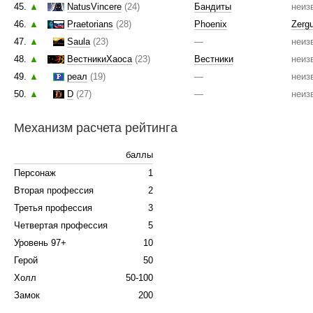
45.
▲
NatusVincere
(24)
Бандиты
неиз
46.
▲
Praetorians
(28)
Phoenix
Zergu
47.
▲
Saula
(23)
—
неиз
48.
▲
ВестникиХаоса
(23)
Вестники
неиз
49.
▲
реал
(19)
—
неиз
50.
▲
D
(27)
—
неиз
Механизм расчета рейтинга
баллы
Персонаж
1
Вторая профессия
2
Третья профессия
3
Четвертая профессия
5
Уровень 97+
10
Герой
50
Холл
50-100
Замок
200