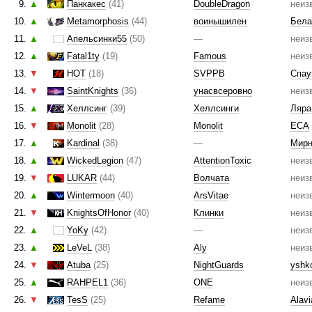
9.
▲
Панкакес
(41)
DoubleDragon
неиз
10.
▲
Metamorphosis
(44)
воинышилен
Бела
11.
▲
Апельсинки55
(50)
—
неиз
12.
▲
Fatal1ty
(19)
Famous
неиз
13.
▼
HOT
(18)
SVPPB
Спау
14.
▼
SaintKnights
(36)
унасвсеровно
неиз
15.
▲
Хеллсинг
(39)
Хеллсинги
Ляра
16.
▼
Monolit
(28)
Monolit
ЕСА
17.
▲
Kardinal
(38)
—
Мирн
18.
▲
WickedLegion
(47)
AttentionToxic
неиз
19.
▼
LUKAR
(44)
Волчата
неиз
20.
▲
Wintermoon
(40)
ArsVitae
неиз
21.
▼
KnightsOfHonor
(40)
Клинки
неиз
22.
▲
YoKy
(42)
—
неиз
23.
▲
LeVeL
(38)
Aly
неиз
24.
▼
Atuba
(25)
NightGuards
yshk
25.
▲
RAHPEL1
(36)
ONE
неиз
26.
▼
TesS
(25)
Refame
Alavi