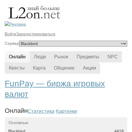
Войти
Зарегистрироваться
Сервер
Онлайн
Люди
Рынок
Предметы
NPC
Квесты
Карта
Общение
Акции
FunPay — биржа игровых
валют
Онлайн
Статистика
·
Картинки
Сервер
Состояние
Онлайн
Основные
Blackbird
4418