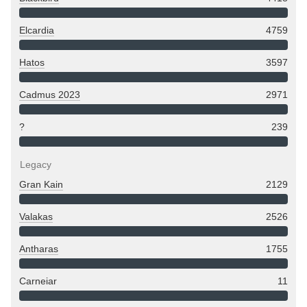
Elcardia
4759
Hatos
3597
Cadmus 2023
2971
?
239
Legacy
Gran Kain
2129
Valakas
2526
Antharas
1755
Carneiar
11