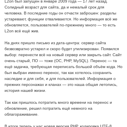
L2on был запущен в январе 2009 года — 17 лет назад.
Солидный возраст для сайта, да и немалый срок для
человека. В последние годы он отчасти заброшен: разделы
устаревают, функции отваливаются. Но информация всё же
обновляется, пользователей по-прежнему много — то есть
L2on всё ещё жив.
На днях пришло письмо из дата-центра: сервер сайта
безвозвратно устарел и скоро будет утилизирован. Появился
выбор: перенести всё на новый сервер или закрыть сайт. Сайт
очень старый, ПО — тоже (ОС, PHP, MySQL). Перенос — та
ещё задачка, требующая переписать большой объём кода. Но
был выбран именно перенос, так как хотелось сохранить
наследие и для себя, и для пользователей. Информация о
прежних персонажах и кланах — это наша общая летопись,
история нашей жизни.
Так как пришлось потратить много времени на перенос и
обновление, решил потратить ещё немного на
облагораживание.
В итоге теперь у нас новая версия PHP, кодировка UTF-8