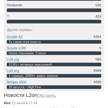
Hindemith
530
?
424
Другие серверы
Scryde X2
6304
Та самая игра юности
Scryde x100
0
Новое поколение. 5 июня
LU4.org
580
31341+ активных персонажей
LU4.org
9999
4 сервера, 20000+ живых игроков
BoHpts x500
4995
28 августа – High Five
Новости L2on
Обсудить
Hint
·
22 июля в 17:54