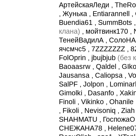
АртейскаяЛеди
,
TheRo
,
Жунька
,
Entiarannell
,
Buendia61
,
SummBots
клана)
,
мойтвинк170
,
ТенейВадилА
,
СолоНА
ячсмчс5
,
7ZZZZZZZ
,
8
FolOprin
,
jbujbjub
(без 
Baoaasrw
,
Qaldel
,
GIko
Jausansa
,
Caliopsa
,
Vo
SalPF
,
Jolpon
,
Lominar
Gimolki
,
Dasanfo
,
Xaki
Finoli
,
Vikinko
,
Ohanile
,
Fikoli
,
Nevisoniq
,
Ziah
SHAHMATU
,
ГоспожаО
СНЕЖАНА78
,
Helene0