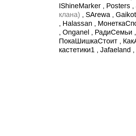
IShineMarker
,
Posters
,
клана)
,
SArewa
,
Gaiko
,
Halassan
,
МонеткаСп
,
Onganel
,
РадиСемьи
ПокаШишкаСтоит
,
Как
кастетики1
,
Jafaeland