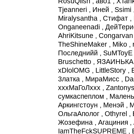
RosuQlish
,
аво1
,
XTan
Tjeanneri
,
Иней
,
Ssimi
Miralysantha
,
Стифат
,
Onganeenadi
,
ДейТери
AhriKitsune
,
Congarvan
TheShineMaker
,
Miko
,
Последнийй
,
SuMToyE
Bruschetto
,
ЯЗАИНЬКА
xDlolOMG
,
LittleStory
,
3латка
,
МираМисс
,
Da
хххМаГоЛххх
,
Zantony
сумкаспеплом
,
Малень
Аркингстоун
,
Менэй
,
M
ОльгаАполог
,
Othyrel
,
Жозефина
,
Агациния
,
IamTheFckSUPREME
,