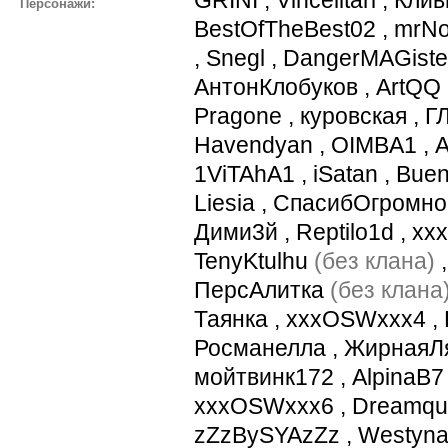
Персонажи:
BestOfTheBest02
,
mrNo
,
Snegl
,
DangerMAGiste
АнтонКлобуков
,
ArtQQ
Pragone
,
куровская
,
Г
Havendyan
,
OIMBA1
,
1ViTAhA1
,
iSatan
,
Buen
Liesia
,
СпасибОгромно
Дими3й
,
Reptilo1d
,
xx
TenyKtulhu
(без клана)
ПерсАлитка
(без клана
Таянка
,
xxxOSWxxx4
,
Росманелла
,
ЖирнаяЛ
мойтвинк172
,
AlpinaB7
xxxOSWxxx6
,
Dreamqu
zZzBySYAzZz
,
Westyna