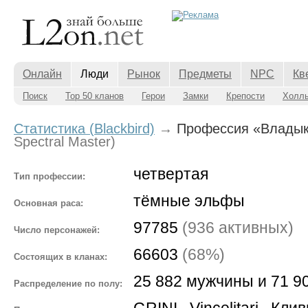
Онлайн
Люди
Рынок
Предметы
NPC
Кв
Поиск
Top 50 кланов
Герои
Замки
Крепости
Холл
Статистика (Blackbird)
→
Профессия «Владык
Spectral Master)
четвертая
Тип профессии:
тёмные эльфы
Основная раса:
97785
(936 активных)
Число персонажей:
66603
(68%)
Состоящих в кланах:
25 882 мужчины и 71 
Распределение по полу:
GRINI
,
Vincelitari
,
Клив