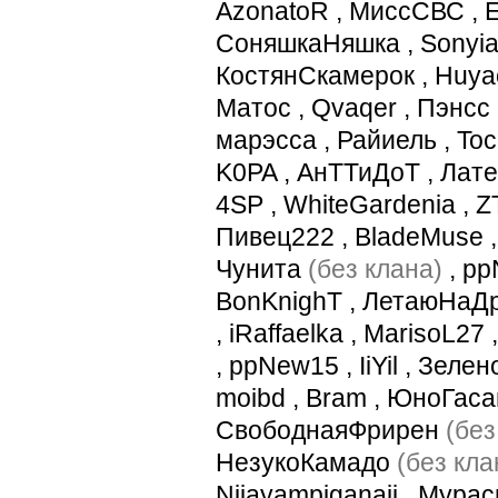
AzonatoR
,
МиссСВС
,
СоняшкаНяшка
,
Sonyi
КостянСкамерок
,
Huya
Матос
,
Qvaqer
,
Пэнсс
марэсса
,
Райиель
,
Toc
K0PA
,
АнТТиДоТ
,
Лате
4SP
,
WhiteGardenia
,
Z
Пивец222
,
BladeMuse
Чунита
(без клана)
,
pp
BonKnighT
,
ЛетаюНаДр
,
iRaffaelka
,
MarisoL27
,
ppNew15
,
IiYil
,
Зелен
moibd
,
Bram
,
ЮноГаса
СвободнаяФрирен
(без
НезукоКамадо
(без кла
Njiayampiganaji
,
Мурас