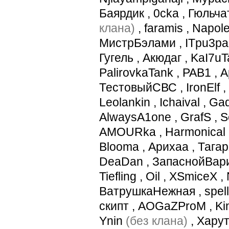
Баярдик
,
0cka
,
Гюльча
клана)
,
faramis
,
Napol
МистрБэлами
,
ITpu3pa
Гугель
,
Акюдаг
,
KaI7u
PalirovkaTank
,
PAB1
,
А
ТестовыйСВС
,
IronElf
,
Leolankin
,
Ichaival
,
Ga
AlwaysA1one
,
GrafS
,
S
AMOURka
,
Harmonical
Blooma
,
Арихаа
,
Тага
DeaDan
,
ЗапаснойВар
Tiefling
,
Oil
,
XSmiceX
,
ВатрушкаНежная
,
spel
скипт
,
AOGaZProM
,
Ki
Ynin
(без клана)
,
Хару