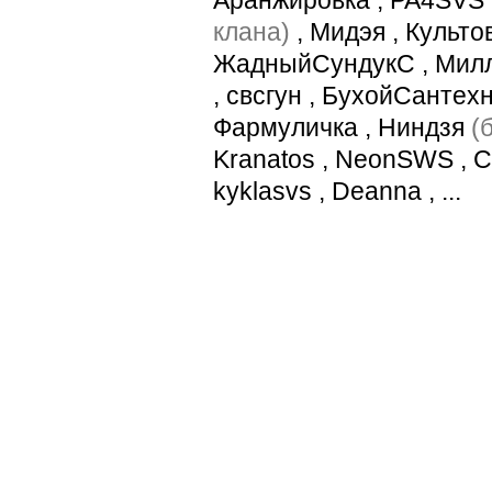
клана)
,
Мидэя
,
Культо
ЖадныйСундукС
,
Мил
,
свсгун
,
БухойСантехн
Фармуличка
,
Ниндзя
(
Kranatos
,
NeonSWS
,
C
kyklasvs
,
Deanna
, ...