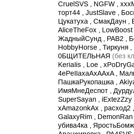
CruelSVS
,
NGFW
,
ххх
торт44
,
JustSlave
,
Бос
Цукатуха
,
СмакДаун
,
AliceTheFox
,
LowBoost
ЖадныйСунд
,
PAB2
,
Б
HobbyHorse
,
Тиркуня
,
0БЩИТЕЛЬНАЯ
(без к
KeriaIis
,
Loe
,
xPoDryG
4ePeIIaxaAxAAxA
,
Мал
ПашкаРукопашка
,
Akiy
ИмяМнеДеспот
,
Дурду
SuperSayan
,
iExtezZzy
xAmazonkAx
,
расход2
GalaxyRim
,
DemonRan
убива4ка
,
ЯростьБомж
Аранжировка
,
PA4SVS