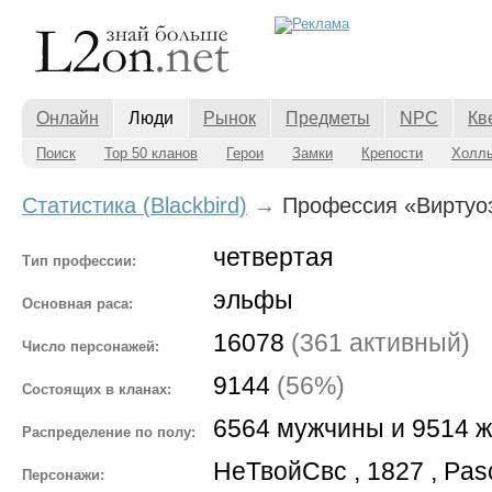
Онлайн
Люди
Рынок
Предметы
NPC
Кв
Поиск
Top 50 кланов
Герои
Замки
Крепости
Холл
Статистика (Blackbird)
→
Профессия «Виртуо
четвертая
Тип профессии:
эльфы
Основная раса:
16078
(361 активный)
Число персонажей:
9144
(56%)
Состоящих в кланах:
6564 мужчины и 9514 
Распределение по полу:
НеТвойСвс
,
1827
,
Pas
Персонажи: