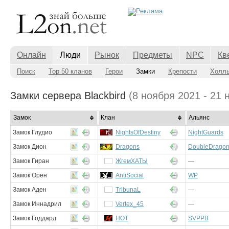
Онлайн
Люди
Рынок
Предметы
NPC
Кв
Поиск
Top 50 кланов
Герои
Замки
Крепости
Холл
Замки сервера Blackbird
(8 ноября 2021 - 21 
Замок
Клан
Альянс
Замок Глудио
NightsOfDestiny
NightGuards
Замок Дион
Dragons
DoubleDrago
Замок Гиран
ЖгемХАТЫ
—
Замок Орен
AntiSocial
WP
Замок Аден
ТribunaL
—
Замок Иннадрил
Vertex_45
—
Замок Годдард
HOT
SVPPB