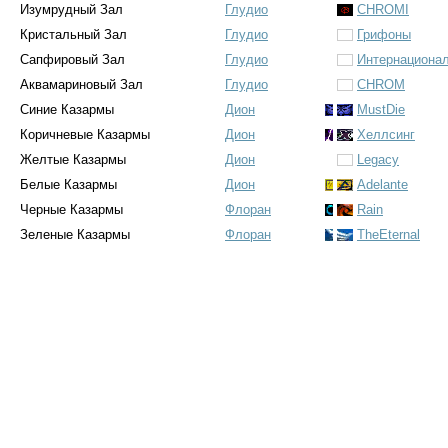
Изумрудный Зал
Глудио
CHROMI
Кристальный Зал
Глудио
Грифоны
Сапфировый Зал
Глудио
Интернациона
Аквамариновый Зал
Глудио
CHROM
Синие Казармы
Дион
MustDie
Коричневые Казармы
Дион
Хеллсинг
Желтые Казармы
Дион
Legacy
Белые Казармы
Дион
Adelante
Черные Казармы
Флоран
Rain
Зеленые Казармы
Флоран
TheEternal