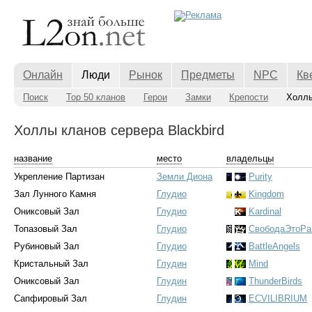
Онлайн
Люди
Рынок
Предметы
NPC
Кв
Поиск
Top 50 кланов
Герои
Замки
Крепости
Холл
Холлы кланов сервера Blackbird
название
место
владельцы
Укрепление Партизан
Земли Диона
Purity
Зал Лунного Камня
Глудио
Kingdom
Ониксовый Зал
Глудио
Kardinal
Топазовый Зал
Глудио
СвободаЭтоРа
Рубиновый Зал
Глудио
BattleAngels
Кристальный Зал
Глудин
Mind
Ониксовый Зал
Глудин
ThunderBirds
Сапфировый Зал
Глудин
ECVILIBRIUM