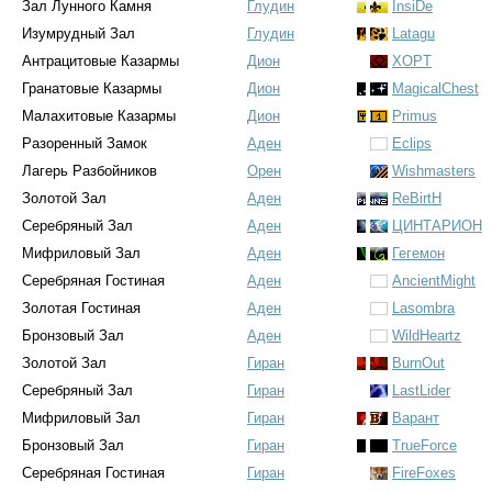
Зал Лунного Камня
Глудин
InsiDe
Изумрудный Зал
Глудин
Latagu
Антрацитовые Казармы
Дион
XOPT
Гранатовые Казармы
Дион
MagicalChest
Малахитовые Казармы
Дион
Primus
Разоренный Замок
Аден
Eclips
Лагерь Разбойников
Орен
Wishmasters
Золотой Зал
Аден
ReBirtH
Серебряный Зал
Аден
ЦИНТАРИОН
Мифриловый Зал
Аден
Гегемон
Серебряная Гостиная
Аден
AncientMight
Золотая Гостиная
Аден
Lasombra
Бронзовый Зал
Аден
WildHeartz
Золотой Зал
Гиран
BurnOut
Серебряный Зал
Гиран
LastLider
Мифриловый Зал
Гиран
Варант
Бронзовый Зал
Гиран
TrueForce
Серебряная Гостиная
Гиран
FireFoxes