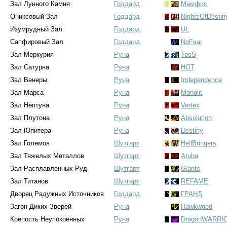
Зал Лунного Камня
Годдард
Мемфис
Ониксовый Зал
Годдард
NightsOfDestin
Изумрудный Зал
Годдард
UL
Сапфировый Зал
Годдард
NoFear
Зал Меркурия
Руна
TesS
Зал Сатурна
Руна
HOT
Зал Венеры
Руна
Independence
Зал Марса
Руна
Monolit
Зал Нептуна
Руна
Vertex
Зал Плутона
Руна
Absolution
Зал Юпитера
Руна
Destiny
Зал Големов
Шутгарт
HellBringers
Зал Тяжелых Металлов
Шутгарт
Atuba
Зал Расплавленных Руд
Шутгарт
Giants
Зал Титанов
Шутгарт
REFAME
Дворец Радужных Источников
Годдард
ГРАНД
Загон Диких Зверей
Руна
Hawkwood
Крепость Неупокоенных
Руна
DragonWARRI