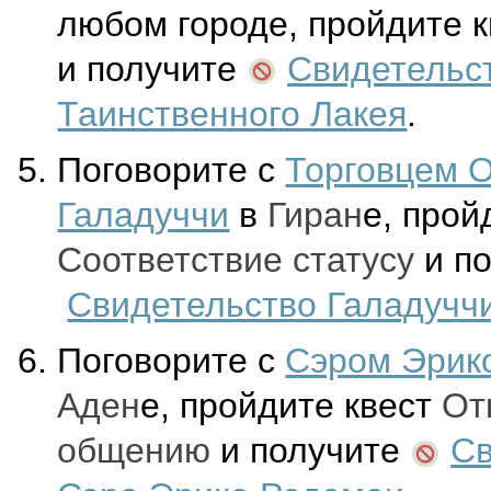
любом городе, пройдите 
и получите
Свидетельс
Таинственного Лакея
.
Поговорите с
Торговцем 
Галадуччи
в
Гиран
е, прой
Соответствие статусу
и п
Свидетельство Галадучч
Поговорите c
Сэром Эрик
Аден
е, пройдите квест
От
общению
и получите
Св