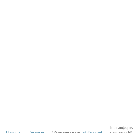
Вся информа
Помощь
Реклама
Обратная связь:
a@l2on.net
компании NCS