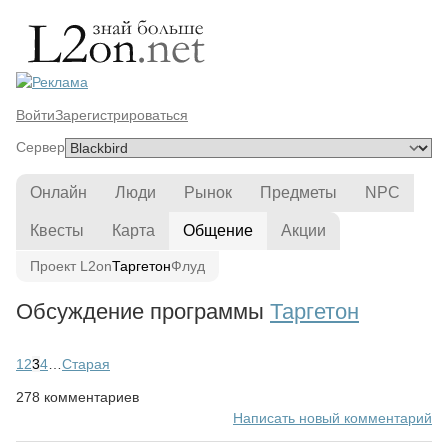
Войти
Зарегистрироваться
Сервер
Онлайн
Люди
Рынок
Предметы
NPC
Квесты
Карта
Общение
Акции
Проект L2on
Таргетон
Флуд
Обсуждение программы
Таргетон
1
2
3
4
…
Старая
278 комментариев
Написать новый комментарий