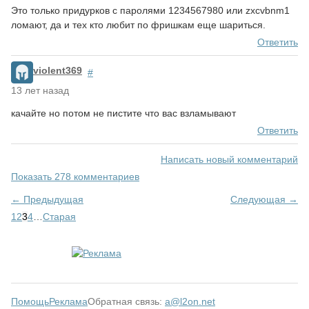
Это только придурков с паролями 1234567980 или zxcvbnm1
ломают, да и тех кто любит по фришкам еще шариться.
Ответить
violent369
#
13 лет назад
качайте но потом не пистите что вас взламывают
Ответить
Написать новый комментарий
Показать 278 комментариев
← Предыдущая
Следующая →
1
2
3
4
…
Старая
Помощь
Реклама
Обратная связь:
a@l2on.net