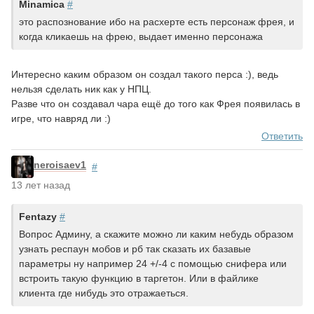
Minamica
#
это распознование ибо на расхерте есть персонаж фрея, и
когда кликаешь на фрею, выдает именно персонажа
Интересно каким образом он создал такого перса :), ведь
нельзя сделать ник как у НПЦ.
Разве что он создавал чара ещё до того как Фрея появилась в
игре, что навряд ли :)
Ответить
neroisaev1
#
13 лет назад
Fentazy
#
Вопрос Админу, а скажите можно ли каким небудь образом
узнать респаун мобов и рб так сказать их базавые
параметры ну например 24 +/-4 с помощью снифера или
встроить такую функцию в таргетон. Или в файлике
клиента где нибудь это отражаеться.