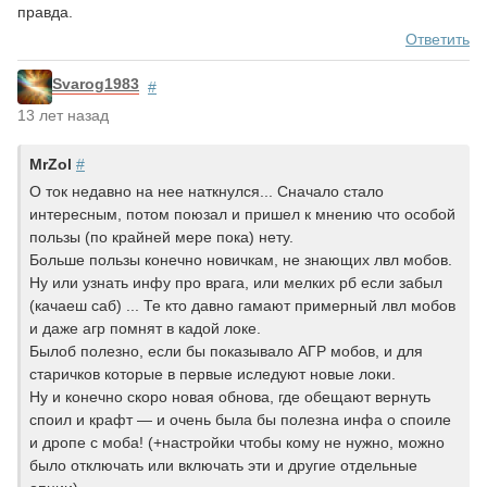
правда.
Ответить
Svarog1983
#
13 лет назад
MrZol
#
О ток недавно на нее наткнулся... Сначало стало
интересным, потом поюзал и пришел к мнению что особой
пользы (по крайней мере пока) нету.
Больше пользы конечно новичкам, не знающих лвл мобов.
Ну или узнать инфу про врага, или мелких рб если забыл
(качаеш саб) ... Те кто давно гамают примерный лвл мобов
и даже агр помнят в кадой локе.
Былоб полезно, если бы показывало АГР мобов, и для
старичков которые в первые иследуют новые локи.
Ну и конечно скоро новая обнова, где обещают вернуть
споил и крафт — и очень была бы полезна инфа о споиле
и дропе с моба! (+настройки чтобы кому не нужно, можно
было отключать или включать эти и другие отдельные