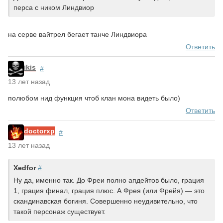
перса с ником Линдвиор
на серве вайтрел бегает танче Линдвиора
Ответить
ikis
#
13 лет назад
полюбом нид функция чтоб клан мона видеть было)
Ответить
doctorxp
#
13 лет назад
Xedfor
#
Ну да, именно так. До Фреи полно апдейтов было, грация
1, грация финал, грация плюс. А Фрея (или Фрейя) — это
скандинавская богиня. Совершенно неудивительно, что
такой персонаж существует.