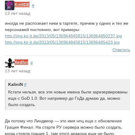
KirillDE
#
13 лет назад
иногда не распознает ники в таргете, причем у одних и тех же
персонажей постоянно, вот примеры:
http://img.kir-it.de/2013/05/136964845815/136964850237.jpg
http://img.kir-it.de/2013/05/136964845815/13696485423.jpg
Ответить
Xedfor
#
13 лет назад
KaliniN
#
Кстати нельзя, все эти новые имена были зарезервированы
еще с GoD 1.0. Вот например до ГоДа думаю да, можно
было создать.
Да потому что Линдвиор — это имя нпц еще с обновления
Грация Финал. На старте РУ сервера можно было создать,
когда стояла грация 1, там этого дракона еще не было.