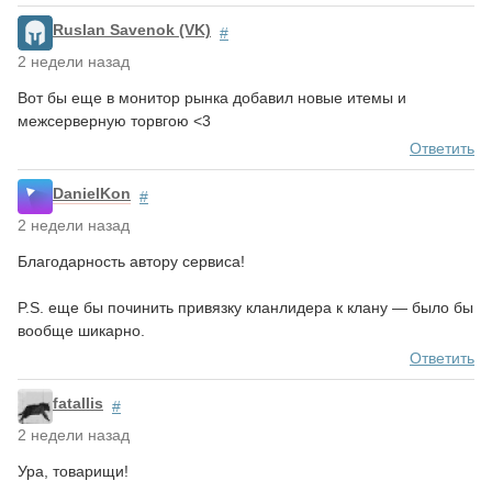
Ruslan Savenok (VK)
#
2 недели назад
Вот бы еще в монитор рынка добавил новые итемы и
межсерверную торвгою <3
Ответить
DanielKon
#
2 недели назад
Благодарность автору сервиса!
P.S. еще бы починить привязку кланлидера к клану — было бы
вообще шикарно.
Ответить
fatallis
#
2 недели назад
Ура, товарищи!