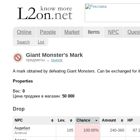
Online
People
Market
Items
NPC
Ques
Search
List
Giant Monster's Mark
предметы →
рынок
A mark obtained by defeating Giant Monsters. Can be exchanged for it
Properties
Вес:
0
Цена продажи в магазин:
50 000
Drop
NPC
Lev.
Chance
Amount
HP
Андибал
105
100.00%
240-360
97 
Andeval