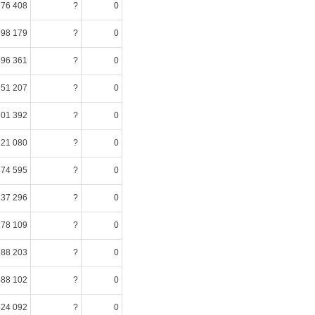
576 408
?
0
698 179
?
0
396 361
?
0
351 207
?
0
701 392
?
0
121 080
?
0
474 595
?
0
237 296
?
0
278 109
?
0
288 203
?
0
488 102
?
0
524 092
?
0