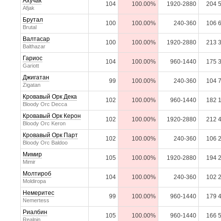
Ахучак
104
100.00%
1920-2880
204 
Afjak
Брутал
100
100.00%
240-360
106 
Brutal
Валтасар
100
100.00%
1920-2880
213 
Balthazar
Гариос
104
100.00%
960-1440
175 
Gariott
Джигатан
99
100.00%
240-360
104 
Zigatan
Кровавый Орк Дека
102
100.00%
960-1440
182 
Bloody Orc Decca
Кровавый Орк Керон
102
100.00%
1920-2880
212 
Bloody Orc Keron
Кровавый Орк Парт
102
100.00%
240-360
106 
Bloody Orc Baldoo
Мимир
105
100.00%
1920-2880
194 
Mimir
Молтироб
104
100.00%
240-360
102 
Moldiropa
Немеритес
99
100.00%
960-1440
179 
Nemertess
Риалбин
105
100.00%
960-1440
166 
Realpin