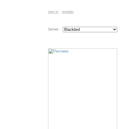
sign in
register
Server: