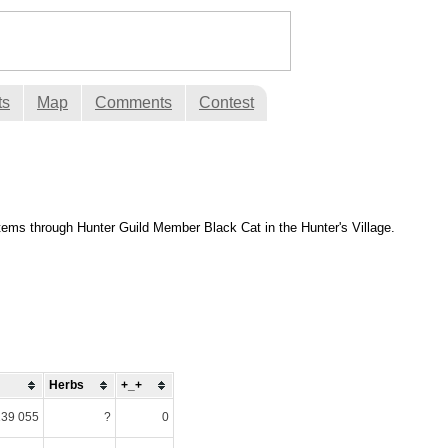
ts
Map
Comments
Contest
ems through Hunter Guild Member Black Cat in the Hunter's Village.
Herbs
+_+
139 055
?
0