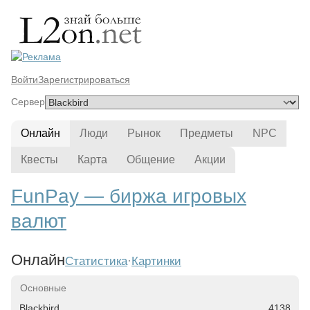
Войти
Зарегистрироваться
Сервер
Онлайн
Люди
Рынок
Предметы
NPC
Квесты
Карта
Общение
Акции
FunPay — биржа игровых
валют
Онлайн
Статистика
·
Картинки
Сервер
Состояние
Онлайн
Основные
Blackbird
4138