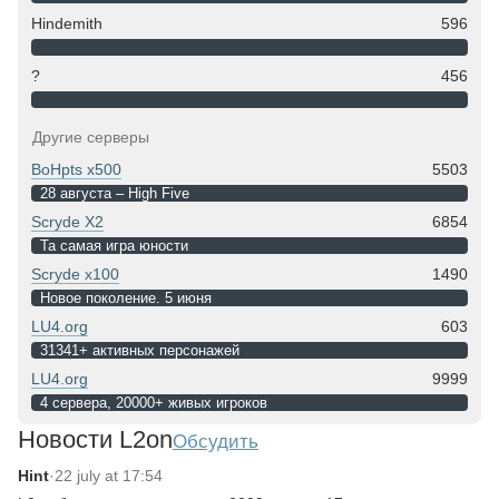
Hindemith
596
?
456
Другие серверы
BoHpts x500
5503
28 августа – High Five
Scryde X2
6854
Та самая игра юности
Scryde x100
1490
Новое поколение. 5 июня
LU4.org
603
31341+ активных персонажей
LU4.org
9999
4 сервера, 20000+ живых игроков
Новости L2on
Обсудить
Hint
·
22 july at 17:54