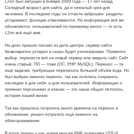
L2on был запущен в январе 2009 года — 17 лет назад.
Солидный возраст для сайта, да и немалый срок для
человека. В последние годы он отчасти заброшен: разделы
устаревают, функции отваливаются. Но информация всё же
обновляется, пользователей по-прежнему много — то есть
L2on всё ещё жив.
На днях пришло письмо из дата-центра: сервер сайта
безвозвратно устарел и скоро будет утилизирован. Появился
выбор: перенести всё на новый сервер или закрыть сайт. Сайт
очень старый, ПО — тоже (ОС, PHP, MySQL). Перенос — та
ещё задачка, требующая переписать большой объём кода. Но
был выбран именно перенос, так как хотелось сохранить
наследие и для себя, и для пользователей. Информация о
прежних персонажах и кланах — это наша общая летопись,
история нашей жизни.
Так как пришлось потратить много времени на перенос и
обновление, решил потратить ещё немного на
облагораживание.
В итоге теперь у нас новая версия PHP, кодировка UTF-8