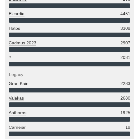
Elcardia
4451
Hatos
3309
Cadmus 2023
2907
?
2081
Legacy
Gran Kain
2283
Valakas
2680
Antharas
1925
Carneiar
19