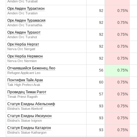
Amden Orc Turabait
Орк Амден Турактион
92
0.75%
Amden Orc Turation
Орк Амден Турамасия
92
0.75%
Amden Orc Turamathia
Орк Амден Турахот
92
0.75%
Amden Orc Turahot
Орк Нерба Нергат
92
0.75%
Nerva Orc Nergatt
Орк Нерба Нермион
92
0.75%
Nerva Orc Nermion
Отчаявшийся Беженец Лео
56
0.75%
Refugee Applicant Leo
Понтифик Тайк Арак
60
0.75%
Taik High Prefect Arak
Провидец Тимак Рагот
57
0.75%
Timak Priest Ragoth
Статуя Ехидны Абельсниф
93
0.75%
Ekidna's Statue Abelsnif
Статуя Ехидны Иксиунон
93
0.75%
Ekidna's Statue Ixignon
Статуя Ехидны Катаргон
93
0.75%
Ekidna's Statue Kathargon