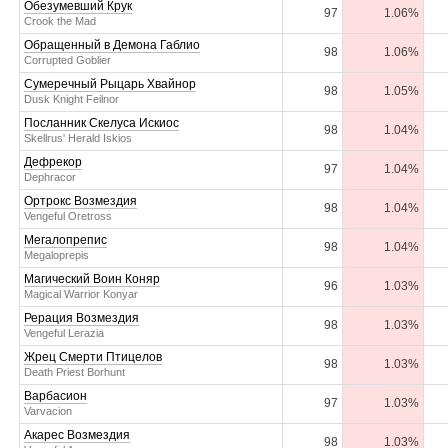
Обезумевший Крук
97
1.06%
Crook the Mad
Обращенный в Демона Габлио
98
1.06%
Corrupted Goblier
Сумеречный Рыцарь Хвайнор
98
1.05%
Dusk Knight Feilnor
Посланник Скелуса Искиос
98
1.04%
Skellrus' Herald Iskios
Дефрекор
97
1.04%
Dephracor
Ортрокс Возмездия
98
1.04%
Vengeful Oretross
Мегалопрепис
98
1.04%
Megaloprepis
Магический Воин Коняр
96
1.03%
Magical Warrior Konyar
Рерация Возмездия
98
1.03%
Vengeful Lerazia
Жрец Смерти Птицелов
98
1.03%
Death Priest Borhunt
Варбасион
97
1.03%
Varvacion
Акарес Возмездия
98
1.03%