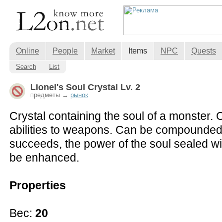
Online
People
Market
Items
NPC
Quests
Search
List
Lionel's Soul Crystal Lv. 2
предметы →
рынок
Crystal containing the soul of a monster.
abilities to weapons. Can be compounded t
succeeds, the power of the soul sealed wit
be enhanced.
Properties
Вес:
20