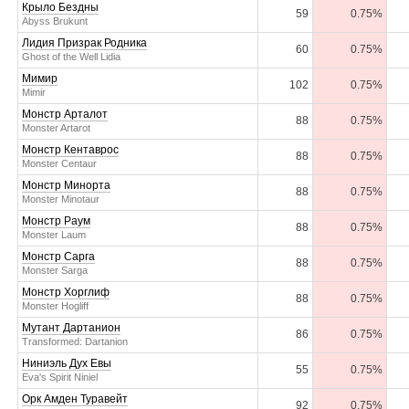
Крыло Бездны
59
0.75%
Abyss Brukunt
Лидия Призрак Родника
60
0.75%
Ghost of the Well Lidia
Мимир
102
0.75%
Mimir
Монстр Арталот
88
0.75%
Monster Artarot
Монстр Кентаврос
88
0.75%
Monster Centaur
Монстр Минорта
88
0.75%
Monster Minotaur
Монстр Раум
88
0.75%
Monster Laum
Монстр Сарга
88
0.75%
Monster Sarga
Монстр Хорглиф
88
0.75%
Monster Hogliff
Мутант Дартанион
86
0.75%
Transformed: Dartanion
Ниниэль Дух Евы
55
0.75%
Eva's Spirit Niniel
Орк Амден Туравейт
92
0.75%