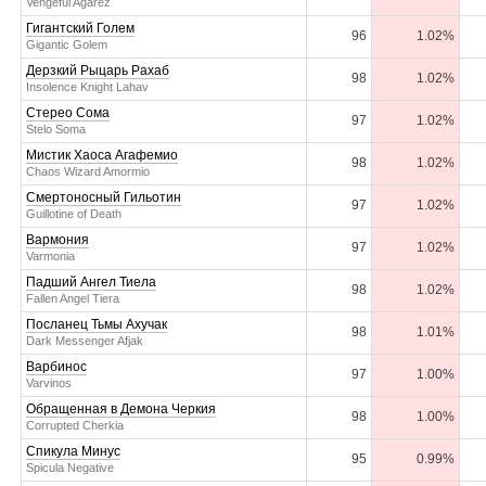
Vengeful Agarez
Гигантский Голем
96
1.02%
Gigantic Golem
Дерзкий Рыцарь Рахаб
98
1.02%
Insolence Knight Lahav
Стерео Сома
97
1.02%
Stelo Soma
Мистик Хаоса Агафемио
98
1.02%
Chaos Wizard Amormio
Смертоносный Гильотин
97
1.02%
Guillotine of Death
Вармония
97
1.02%
Varmonia
Падший Ангел Тиела
98
1.02%
Fallen Angel Tiera
Посланец Тьмы Ахучак
98
1.01%
Dark Messenger Afjak
Варбинос
97
1.00%
Varvinos
Обращенная в Демона Черкия
98
1.00%
Corrupted Cherkia
Спикула Минус
95
0.99%
Spicula Negative