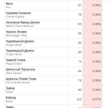
Фрон
97
0.30%
Ron
Херувим Галаксия
79
0.30%
Cherub Galaxia
Хисилром Жрица Шилен
65
0.30%
Shilen's Priest Hisilrome
Черное Лезвие
84
0.30%
Blackdagger Wing
Чудовищный Дракон
85
0.30%
Dragon Beast
Чудовищный Дракон
85
0.30%
Dragon Beast
Чумной Голем
73
0.30%
Plague Golem
Шипастый Терзатель
84
0.30%
Spike Slasher
Шуриэль Пламя Гнева
78
0.30%
Fire of Wrath Shuriel
Эмбер
80
0.30%
Ember
Байлор
110
0.07%
Baylor
Закен