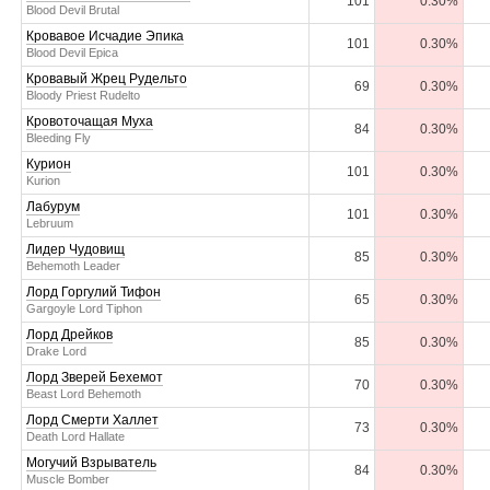
101
0.30%
Blood Devil Brutal
Кровавое Исчадие Эпика
101
0.30%
Blood Devil Epica
Кровавый Жрец Рудельто
69
0.30%
Bloody Priest Rudelto
Кровоточащая Муха
84
0.30%
Bleeding Fly
Курион
101
0.30%
Kurion
Лабурум
101
0.30%
Lebruum
Лидер Чудовищ
85
0.30%
Behemoth Leader
Лорд Горгулий Тифон
65
0.30%
Gargoyle Lord Tiphon
Лорд Дрейков
85
0.30%
Drake Lord
Лорд Зверей Бехемот
70
0.30%
Beast Lord Behemoth
Лорд Смерти Халлет
73
0.30%
Death Lord Hallate
Могучий Взрыватель
84
0.30%
Muscle Bomber