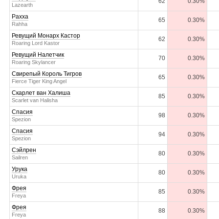
62
0.30%
Lazearth
Рахха
65
0.30%
Rahha
Ревущий Монарх Кастор
62
0.30%
Roaring Lord Kastor
Ревущий Налетчик
70
0.30%
Roaring Skylancer
Свирепый Король Тигров
65
0.30%
Fierce Tiger King Angel
Скарлет ван Халиша
85
0.30%
Scarlet van Halisha
Спасия
98
0.30%
Spezion
Спасия
94
0.30%
Spezion
Сэйлрен
80
0.30%
Sailren
Урука
80
0.30%
Uruka
Фрея
85
0.30%
Freya
Фрея
88
0.30%
Freya