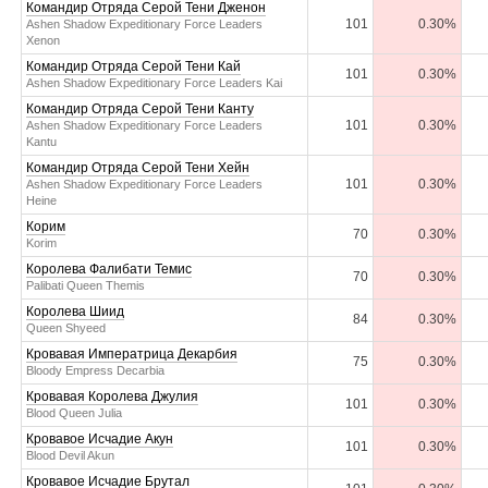
Командир Отряда Серой Тени Дженон
101
0.30%
Ashen Shadow Expeditionary Force Leaders
Xenon
Командир Отряда Серой Тени Кай
101
0.30%
Ashen Shadow Expeditionary Force Leaders Kai
Командир Отряда Серой Тени Канту
101
0.30%
Ashen Shadow Expeditionary Force Leaders
Kantu
Командир Отряда Серой Тени Хейн
101
0.30%
Ashen Shadow Expeditionary Force Leaders
Heine
Корим
70
0.30%
Korim
Королева Фалибати Темис
70
0.30%
Palibati Queen Themis
Королева Шиид
84
0.30%
Queen Shyeed
Кровавая Императрица Декарбия
75
0.30%
Bloody Empress Decarbia
Кровавая Королева Джулия
101
0.30%
Blood Queen Julia
Кровавое Исчадие Акун
101
0.30%
Blood Devil Akun
Кровавое Исчадие Брутал