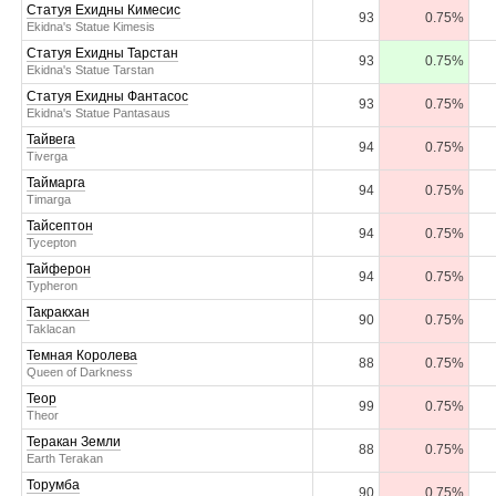
Статуя Ехидны Кимесис
93
0.75%
Ekidna's Statue Kimesis
Статуя Ехидны Тарстан
93
0.75%
Ekidna's Statue Tarstan
Статуя Ехидны Фантасос
93
0.75%
Ekidna's Statue Pantasaus
Тайвега
94
0.75%
Tiverga
Таймарга
94
0.75%
Timarga
Тайсептон
94
0.75%
Tycepton
Тайферон
94
0.75%
Typheron
Такракхан
90
0.75%
Taklacan
Темная Королева
88
0.75%
Queen of Darkness
Теор
99
0.75%
Theor
Теракан Земли
88
0.75%
Earth Terakan
Торумба
90
0.75%