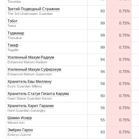
Torumba
Третий Подводный Стражник
60
0.75%
The 3rd Underwater Guardian
Тэбот
99
0.75%
Tebot
Тэджакар
99
0.75%
Thesakar
Тэкаф
99
0.75%
Tegaffe
Усиленный Махум Радиум
94
0.75%
Enhanced Mahum Radium
Усиленный Махум Суфирзеум
94
0.75%
Enhanced Mahum Supercium
Хранитель Евы Миллену
58
0.75%
Eva's Guardian Millenu
Хранитель Статуи Гиганта Карума
60
0.75%
Giant Statue Guardian Karum
Хранитель Харит Гаранки
56
0.75%
Harit Guardian Garangky
Шаман Исирр
55
0.75%
Wizard Isirr
Эмбрио Гарон
93
0.75%
Embryo Garron