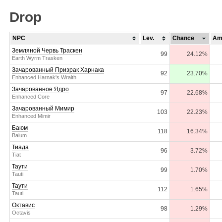
Drop
NPC
Lev.
Chance
Am
Земляной Червь Траскен
99
24.12%
Earth Wyrm Trasken
Зачарованный Призрак Харнака
92
23.70%
Enhanced Harnak's Wraith
Зачарованное Ядро
97
22.68%
Enhanced Core
Зачарованный Мимир
103
22.23%
Enhanced Mimir
Баюм
118
16.34%
Baium
Тиада
96
3.72%
Tiat
Таути
99
1.70%
Tauti
Таути
112
1.65%
Tauti
Октавис
98
1.29%
Octavis