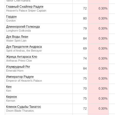
Vanor Chief Kandra
Главный Снайпер Радуги
72
0.30%
Heaven's Palace Sniper Captain
Гордон
80
0.30%
Gordon
Длиннорогий Голконда
79
0.30%
Longhorn Golkonda
Дух Воды Лиан
84
0.30%
Water Spirit Lian
Дух Предателя Андраса
69
0.30%
Spirit of Andras, the Betrayer
Жрица Антараса Кло
74
0.30%
Antharas Priest Cloe
Изумрудный Рог
84
0.30%
Emerald Horn
Император Радуги
75
0.30%
Emperor of Heaven's Palace
Кен
70
0.30%
Ken
Кернон
75
0.30%
Kernon
Клинок Судьбы Танатос
72
0.30%
Doom Blade Thanatos