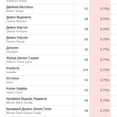
Isadora's Avatar
Двойник Меллисы
93
0.75%
Maliss' Avatar
Демон Ведюкель
88
0.75%
Demon Bedukel
Демон Фартун
88
0.75%
Demon Fardune
Демон Харсия
88
0.75%
Demon Harsia
Допаген
90
0.75%
Dopagen
Жрица Шилен Сашия
88
0.75%
Shilen's Priest Sasia
Изабела
104
0.75%
Isabella
Истхина
94
0.75%
Istina
Копия Хаффа
93
0.75%
Harp's Clone
Кровавая Ведьма Людмила
88
0.75%
Bloody Witch Rumilla
Кровавый Дракон Земли Гагия
88
0.75%
Bloody Earth Dragon Gagia