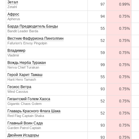
Зетал
97
0.99%
Zetahl
Афрос
94
0.75%
Apherus
Барда Предводитель Банды
55
0.75%
Bandit Leader Barda
Вестник Фафуриона Пинголпин
52
0.75%
Fafurion's Envoy Pingolpin
Владимир
59
0.75%
Vladimir
Вождь Нерба Туракан
99
0.75%
Nerva Chief Turakan
Герой Харит Тамаш
55
0.75%
Harit Hero Tamash
Гесиос Ветра
93
0.75%
Wind Cassius
Гигантский Голем Хаоса
52
0.75%
Gigantic Chaos Golem
Главарь Красного Флага Шака
52
0.75%
Red Flag Captain Shaka
Главный Воин Сада
93
0.75%
Garden Patrol Captain
Двойник Исадоры
93
0.75%