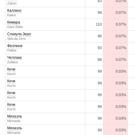
83
0.07%
Zaken
Каллиос
98
0.07%
Kalios
Кимара
110
0.07%
Dark Rider
Спикула Зеро
96
0.07%
Spicula Zero
Феллине
93
0.07%
Pelline
Челлака
88
0.07%
Zellaka
Кечи
99
0.03%
Kechi
Кечи
99
0.03%
Kechi
Кечи
99
0.03%
Kechi
Кечи
99
0.03%
Kechi
Михаэль
99
0.03%
Michaela
Михаэль
99
0.03%
Michaela