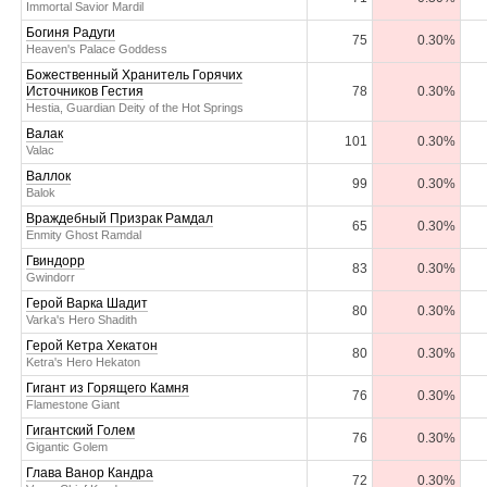
Immortal Savior Mardil
Богиня Радуги
75
0.30%
Heaven's Palace Goddess
Божественный Хранитель Горячих
Источников Гестия
78
0.30%
Hestia, Guardian Deity of the Hot Springs
Валак
101
0.30%
Valac
Валлок
99
0.30%
Balok
Враждебный Призрак Рамдал
65
0.30%
Enmity Ghost Ramdal
Гвиндорр
83
0.30%
Gwindorr
Герой Варка Шадит
80
0.30%
Varka's Hero Shadith
Герой Кетра Хекатон
80
0.30%
Ketra's Hero Hekaton
Гигант из Горящего Камня
76
0.30%
Flamestone Giant
Гигантский Голем
76
0.30%
Gigantic Golem
Глава Ванор Кандра
72
0.30%