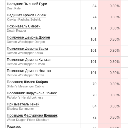
Наездник Пыльной Бури
84
0.30%
Dust Rider
Падишах Кроков Собекк
74
0.30%
Krokian Padisha Sobekk
Пожинатель Смерти
101
0.30%
Death Reaper
Поклонник Демона Доргон
101
0.30%
Demon Worshipper Dorgon
Поклонник Демона Зарка
101
0.30%
Demon Worshipper Zarka
Поклонник Демона Культан
101
0.30%
Demon Worshipper Kultaan
Поклонник Демона Нолтан
101
0.30%
Demon Worshipper Nortan
Посланец Шилен Кабрио
70
0.30%
Shilen's Messenger Cabrio
Посланник Фафуриона Локнес
70
0.30%
Fafurion's Herald Lokness
Призыватель Теней
84
0.30%
Shadow Summoner
Провидец Фафуриона Шешарк
72
0.30%
Water Dragon Priest Sheshark
Раджуос