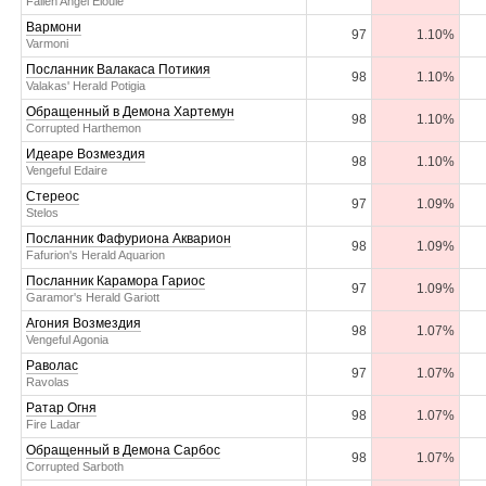
Fallen Angel Eloule
Вармони
97
1.10%
Varmoni
Посланник Валакаса Потикия
98
1.10%
Valakas' Herald Potigia
Обращенный в Демона Хартемун
98
1.10%
Corrupted Harthemon
Идеаре Возмездия
98
1.10%
Vengeful Edaire
Стереос
97
1.09%
Stelos
Посланник Фафуриона Акварион
98
1.09%
Fafurion's Herald Aquarion
Посланник Карамора Гариос
97
1.09%
Garamor's Herald Gariott
Агония Возмездия
98
1.07%
Vengeful Agonia
Раволас
97
1.07%
Ravolas
Ратар Огня
98
1.07%
Fire Ladar
Обращенный в Демона Сарбос
98
1.07%
Corrupted Sarboth