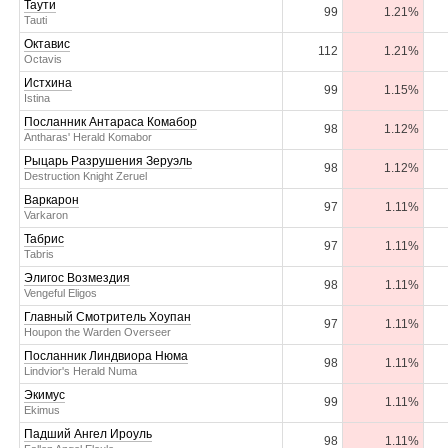
Таути
99
1.21%
Tauti
Октавис
112
1.21%
Octavis
Истхина
99
1.15%
Istina
Посланник Антараса Комабор
98
1.12%
Antharas' Herald Komabor
Рыцарь Разрушения Зеруэль
98
1.12%
Destruction Knight Zeruel
Варкарон
97
1.11%
Varkaron
Табрис
97
1.11%
Tabris
Элигос Возмездия
98
1.11%
Vengeful Eligos
Главный Смотритель Хоупан
97
1.11%
Houpon the Warden Overseer
Посланник Линдвиора Нюма
98
1.11%
Lindvior's Herald Numa
Экимус
99
1.11%
Ekimus
Падший Ангел Ироуль
98
1.11%