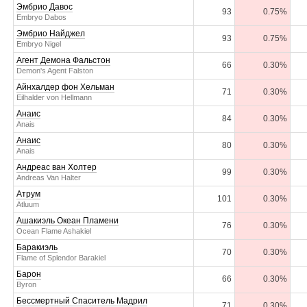
Эмбрио Давос
93
0.75%
Embryo Dabos
Эмбрио Найджел
93
0.75%
Embryo Nigel
Агент Демона Фальстон
66
0.30%
Demon's Agent Falston
Айнхалдер фон Хельман
71
0.30%
Eilhalder von Hellmann
Анаис
84
0.30%
Anais
Анаис
80
0.30%
Anais
Андреас ван Холтер
99
0.30%
Andreas Van Halter
Атрум
101
0.30%
Atluum
Ашакиэль Океан Пламени
76
0.30%
Ocean Flame Ashakiel
Баракиэль
70
0.30%
Flame of Splendor Barakiel
Барон
66
0.30%
Byron
Бессмертный Спаситель Мадрил
71
0.30%