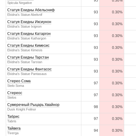
95
0.30%
Spicula Negative
Статуя Ехидны Абельсниф
93
0.30%
Ekidna's Statue Abelsnif
Статуя Ехидны Иксиунон
93
0.30%
Ekidna's Statue Ixignon
Статуя Ехидны Катаргон
93
0.30%
Ekidna's Statue Kathargon
Статуя Ехидны Кимесис
93
0.30%
Ekidna's Statue Kimesis
Статуя Ехидны Тарстан
93
0.30%
Ekidna's Statue Tarstan
Статуя Ехидны Фантасос
93
0.30%
Ekidna's Statue Pantasaus
Стерео Сома
97
0.30%
Stelo Soma
Стереос
97
0.30%
Stelos
Сумеречный Рыцарь Хвайнор
98
0.30%
Dusk Knight Feilnor
Табрис
97
0.30%
Tabris
Тайвега
94
0.30%
Tiverga