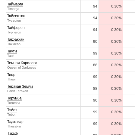
Таймарга
94
0.30%
Timarga
Тайсептон
94
0.30%
Tycepton
Тайферон
94
0.30%
Typheron
Такракхан
90
0.30%
Taklacan
Таути
99
0.30%
Tauti
Темная Королева
88
0.30%
Queen of Darkness
Теор
99
0.30%
Theor
Теракан Земли
88
0.30%
Earth Terakan
Торумба
90
0.30%
Torumba
Тэбот
99
0.30%
Tebot
Тэджакар
99
0.30%
Thesakar
Тэкаф