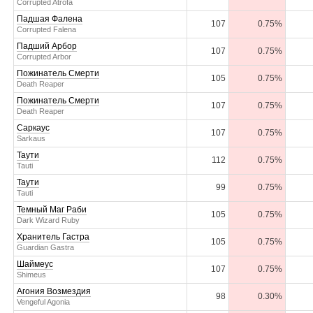
Corrupted Atrofa
Падшая Фалена
107
0.75%
Corrupted Falena
Падший Арбор
107
0.75%
Corrupted Arbor
Пожинатель Смерти
105
0.75%
Death Reaper
Пожинатель Смерти
107
0.75%
Death Reaper
Саркаус
107
0.75%
Sarkaus
Таути
112
0.75%
Tauti
Таути
99
0.75%
Tauti
Темный Маг Раби
105
0.75%
Dark Wizard Ruby
Хранитель Гастра
105
0.75%
Guardian Gastra
Шаймеус
107
0.75%
Shimeus
Агония Возмездия
98
0.30%
Vengeful Agonia