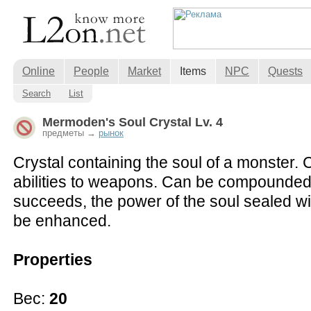
Online
People
Market
Items
NPC
Quests
Search
List
Mermoden's Soul Crystal Lv. 4
предметы →
рынок
Crystal containing the soul of a monster.
abilities to weapons. Can be compounded t
succeeds, the power of the soul sealed wit
be enhanced.
Properties
Вес:
20