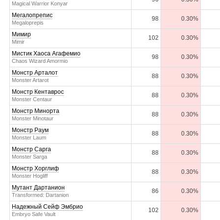
Magical Warrior Konyar
Мегалопрепис
98
0.30%
Megaloprepis
Мимир
102
0.30%
Mimir
Мистик Хаоса Агафемио
98
0.30%
Chaos Wizard Amormio
Монстр Арталот
88
0.30%
Monster Artarot
Монстр Кентаврос
88
0.30%
Monster Centaur
Монстр Минорта
88
0.30%
Monster Minotaur
Монстр Раум
88
0.30%
Monster Laum
Монстр Сарга
88
0.30%
Monster Sarga
Монстр Хорглиф
88
0.30%
Monster Hogliff
Мутант Дартанион
86
0.30%
Transformed: Dartanion
Надежный Сейф Эмбрио
102
0.30%
Embryo Safe Vault