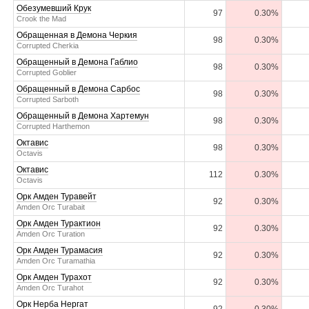
Обезумевший Крук
97
0.30%
Crook the Mad
Обращенная в Демона Черкия
98
0.30%
Corrupted Cherkia
Обращенный в Демона Габлио
98
0.30%
Corrupted Goblier
Обращенный в Демона Сарбос
98
0.30%
Corrupted Sarboth
Обращенный в Демона Хартемун
98
0.30%
Corrupted Harthemon
Октавис
98
0.30%
Octavis
Октавис
112
0.30%
Octavis
Орк Амден Туравейт
92
0.30%
Amden Orc Turabait
Орк Амден Турактион
92
0.30%
Amden Orc Turation
Орк Амден Турамасия
92
0.30%
Amden Orc Turamathia
Орк Амден Турахот
92
0.30%
Amden Orc Turahot
Орк Нерба Нергат