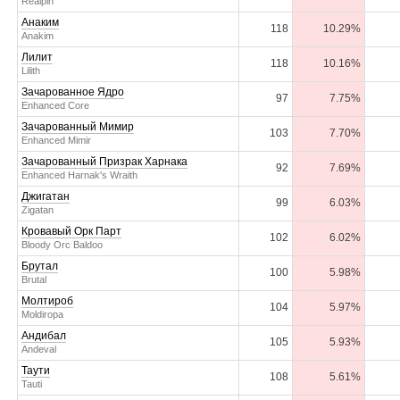
Realpin
Анаким
118
10.29%
Anakim
Лилит
118
10.16%
Lilith
Зачарованное Ядро
97
7.75%
Enhanced Core
Зачарованный Мимир
103
7.70%
Enhanced Mimir
Зачарованный Призрак Харнака
92
7.69%
Enhanced Harnak's Wraith
Джигатан
99
6.03%
Zigatan
Кровавый Орк Парт
102
6.02%
Bloody Orc Baldoo
Брутал
100
5.98%
Brutal
Молтироб
104
5.97%
Moldiropa
Андибал
105
5.93%
Andeval
Таути
108
5.61%
Tauti