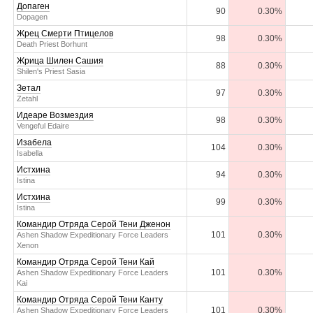
Допаген
90
0.30%
Dopagen
Жрец Смерти Птицелов
98
0.30%
Death Priest Borhunt
Жрица Шилен Сашия
88
0.30%
Shilen's Priest Sasia
Зетал
97
0.30%
Zetahl
Идеаре Возмездия
98
0.30%
Vengeful Edaire
Изабела
104
0.30%
Isabella
Истхина
94
0.30%
Istina
Истхина
99
0.30%
Istina
Командир Отряда Серой Тени Дженон
101
0.30%
Ashen Shadow Expeditionary Force Leaders
Xenon
Командир Отряда Серой Тени Кай
101
0.30%
Ashen Shadow Expeditionary Force Leaders
Kai
Командир Отряда Серой Тени Канту
101
0.30%
Ashen Shadow Expeditionary Force Leaders