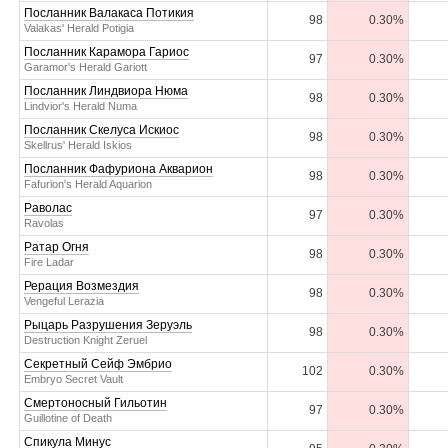
Посланник Валакаса Потикия
98
0.30%
Valakas' Herald Potigia
Посланник Карамора Гариос
97
0.30%
Garamor's Herald Gariott
Посланник Линдвиора Нюма
98
0.30%
Lindvior's Herald Numa
Посланник Скелуса Искиос
98
0.30%
Skellrus' Herald Iskios
Посланник Фафуриона Акварион
98
0.30%
Fafurion's Herald Aquarion
Раволас
97
0.30%
Ravolas
Ратар Огня
98
0.30%
Fire Ladar
Рерация Возмездия
98
0.30%
Vengeful Lerazia
Рыцарь Разрушения Зеруэль
98
0.30%
Destruction Knight Zeruel
Секретный Сейф Эмбрио
102
0.30%
Embryo Secret Vault
Смертоносный Гильотин
97
0.30%
Guillotine of Death
Спикула Минус