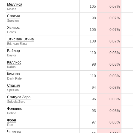
Меллиса
105
0.07%
Maliss
Спасия
98
0.07%
Spezion
Хелиос
105
0.07%
Helios
Этис ван Этина
108
0.07%
Etis van Etina
Байлор
110
0.03%
Baylor
Каллиос
98
0.03%
Kalios
Кимара
110
0.03%
Dark Rider
Спасия
94
0.03%
Spezion
Спикула Зеро
96
0.03%
Spicula Zero
Феллине
93
0.03%
Pelline
Фрон
97
0.03%
Ron
Челлака