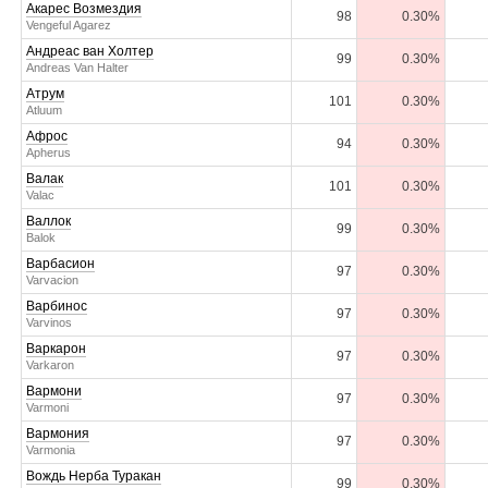
Акарес Возмездия
98
0.30%
Vengeful Agarez
Андреас ван Холтер
99
0.30%
Andreas Van Halter
Атрум
101
0.30%
Atluum
Афрос
94
0.30%
Apherus
Валак
101
0.30%
Valac
Валлок
99
0.30%
Balok
Варбасион
97
0.30%
Varvacion
Варбинос
97
0.30%
Varvinos
Варкарон
97
0.30%
Varkaron
Вармони
97
0.30%
Varmoni
Вармония
97
0.30%
Varmonia
Вождь Нерба Туракан
99
0.30%