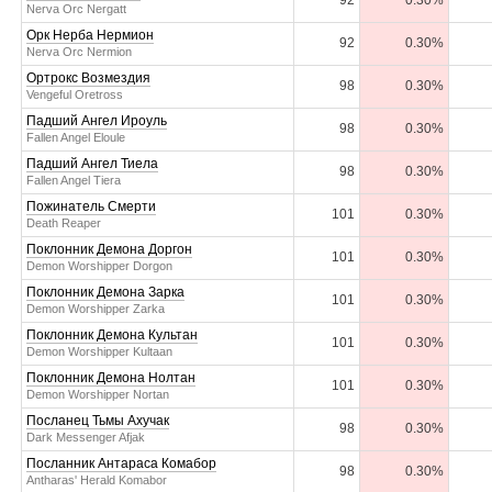
92
0.30%
Nerva Orc Nergatt
Орк Нерба Нермион
92
0.30%
Nerva Orc Nermion
Ортрокс Возмездия
98
0.30%
Vengeful Oretross
Падший Ангел Ироуль
98
0.30%
Fallen Angel Eloule
Падший Ангел Тиела
98
0.30%
Fallen Angel Tiera
Пожинатель Смерти
101
0.30%
Death Reaper
Поклонник Демона Доргон
101
0.30%
Demon Worshipper Dorgon
Поклонник Демона Зарка
101
0.30%
Demon Worshipper Zarka
Поклонник Демона Культан
101
0.30%
Demon Worshipper Kultaan
Поклонник Демона Нолтан
101
0.30%
Demon Worshipper Nortan
Посланец Тьмы Ахучак
98
0.30%
Dark Messenger Afjak
Посланник Антараса Комабор
98
0.30%
Antharas' Herald Komabor