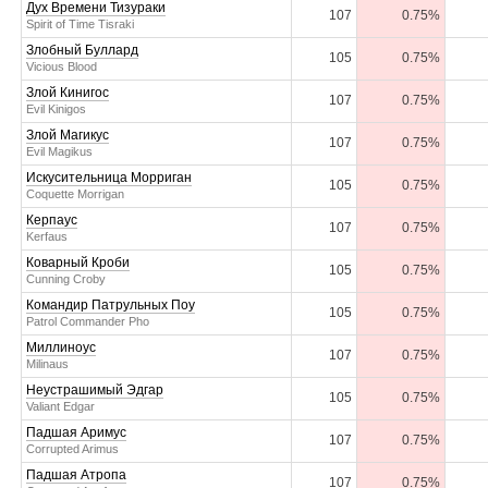
Дух Времени Тизураки
107
0.75%
Spirit of Time Tisraki
Злобный Буллард
105
0.75%
Vicious Blood
Злой Кинигос
107
0.75%
Evil Kinigos
Злой Магикус
107
0.75%
Evil Magikus
Искусительница Морриган
105
0.75%
Coquette Morrigan
Керпаус
107
0.75%
Kerfaus
Коварный Кроби
105
0.75%
Cunning Croby
Командир Патрульных Поу
105
0.75%
Patrol Commander Pho
Миллиноус
107
0.75%
Milinaus
Неустрашимый Эдгар
105
0.75%
Valiant Edgar
Падшая Аримус
107
0.75%
Corrupted Arimus
Падшая Атропа
107
0.75%