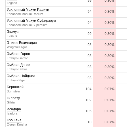
99
0.30%
Tegaffe
Усиленный Махум Радиум
94
0.30%
Enhanced Mahum Radium
Усиленный Махум Суфирзеум
94
0.30%
Enhanced Mahum Supercium
Экимус
99
0.30%
Ekimus
Элигос Возмездия
98
0.30%
Vengeful Eligos
Эмбрио Гарон
93
0.30%
Embryo Garron
Эмбрио Давос
93
0.30%
Embryo Dabos
Эмбрио Найджел
93
0.30%
Embryo Nigel
Бернштайн
104
0.07%
Burnstein
Гиллату
102
0.07%
Gilatu
Исадора
105
0.07%
Isadora
Крошана
110
0.07%
Queen Krosha