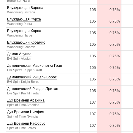
Berserker Hard
Блуждающая Барена
105
0.75%
Wandering Barrena
Блуждающая Фурха
105
0.75%
Wandering Purka
Блуждающая Харпа
105
0.75%
Wandering Harpe
Блуждающий Кроамис
105
0.75%
Wandering Croamis
Демон Алуцио
105
0.75%
Evil Spirit Alusion
Демоническая Марионетка Грап
105
0.75%
Evil Spirit's Puppet Graff
Демонический Рыцарь Борос
105
0.75%
Evil Spirit Knight Boros
Демонический Рыцарь Тритан
105
0.75%
Evil Spirit Knight Tretan
Дух Времени Арахина
107
0.75%
Spirit of Time Arachine
Дух Времени Нимфия
107
0.75%
Spirit of Time Nympia
Дух Времени Рафорус
107
0.75%
Spirit of Time Lafros