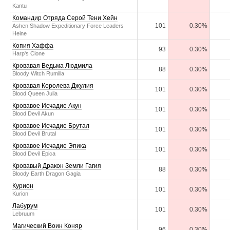
Kantu
Командир Отряда Серой Тени Хейн
101
0.30%
Ashen Shadow Expeditionary Force Leaders
Heine
Копия Хаффа
93
0.30%
Harp's Clone
Кровавая Ведьма Людмила
88
0.30%
Bloody Witch Rumilla
Кровавая Королева Джулия
101
0.30%
Blood Queen Julia
Кровавое Исчадие Акун
101
0.30%
Blood Devil Akun
Кровавое Исчадие Брутал
101
0.30%
Blood Devil Brutal
Кровавое Исчадие Эпика
101
0.30%
Blood Devil Epica
Кровавый Дракон Земли Гагия
88
0.30%
Bloody Earth Dragon Gagia
Курион
101
0.30%
Kurion
Лабурум
101
0.30%
Lebruum
Магический Воин Коняр
96
0.30%