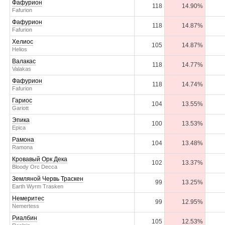
Фафурион
118
14.90%
Fafurion
Фафурион
118
14.87%
Fafurion
Хелиос
105
14.87%
Helios
Валакас
118
14.77%
Valakas
Фафурион
118
14.74%
Fafurion
Гариос
104
13.55%
Gariott
Эпика
100
13.53%
Epica
Рамона
104
13.48%
Ramona
Кровавый Орк Дека
102
13.37%
Bloody Orc Decca
Земляной Червь Траскен
99
13.25%
Earth Wyrm Trasken
Немеритес
99
12.95%
Nemertess
Риалбин
105
12.53%