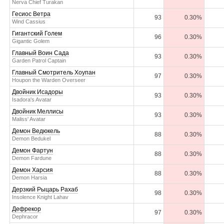
Nerva Chief Turakan
Гесиос Ветра
93
0.30%
Wind Cassius
Гигантский Голем
96
0.30%
Gigantic Golem
Главный Воин Сада
93
0.30%
Garden Patrol Captain
Главный Смотритель Хоупан
97
0.30%
Houpon the Warden Overseer
Двойник Исадоры
93
0.30%
Isadora's Avatar
Двойник Меллисы
93
0.30%
Maliss' Avatar
Демон Ведюкель
88
0.30%
Demon Bedukel
Демон Фартун
88
0.30%
Demon Fardune
Демон Харсия
88
0.30%
Demon Harsia
Дерзкий Рыцарь Рахаб
98
0.30%
Insolence Knight Lahav
Дефрекор
97
0.30%
Dephracor