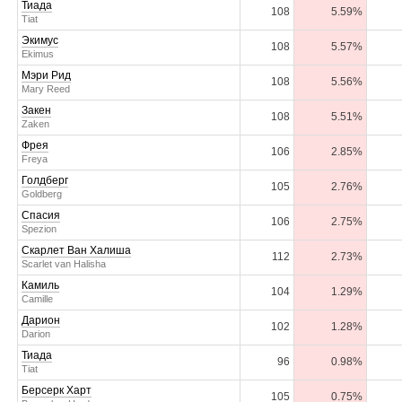
Тиада
108
5.59%
Tiat
Экимус
108
5.57%
Ekimus
Мэри Рид
108
5.56%
Mary Reed
Закен
108
5.51%
Zaken
Фрея
106
2.85%
Freya
Голдберг
105
2.76%
Goldberg
Спасия
106
2.75%
Spezion
Скарлет Ван Халиша
112
2.73%
Scarlet van Halisha
Камиль
104
1.29%
Camille
Дарион
102
1.28%
Darion
Тиада
96
0.98%
Tiat
Берсерк Харт
105
0.75%