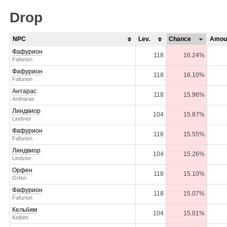
Drop
NPC
Lev.
Chance
Amou
Фафурион
118
16.24%
Fafurion
Фафурион
118
16.10%
Fafurion
Антарас
118
15.96%
Antharas
Линдвиор
104
15.87%
Lindvior
Фафурион
118
15.55%
Fafurion
Линдвиор
104
15.26%
Lindvior
Орфен
118
15.10%
Orfen
Фафурион
118
15.07%
Fafurion
Кельбим
104
15.01%
Kelbim