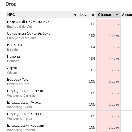
Drop
NPC
Lev.
Chance
Amou
Надежный Сейф Эмбрио
102
9.10%
Embryo Safe Vault
Секретный Сейф Эмбрио
102
9.09%
Embryo Secret Vault
Изабела
104
1.83%
Isabella
Рамона
104
0.97%
Ramona
Атрум
101
0.75%
Atluum
Берсерк Харт
105
0.75%
Berserker Hard
Блуждающая Барена
105
0.75%
Wandering Barrena
Блуждающая Фурха
105
0.75%
Wandering Purka
Блуждающая Харпа
105
0.75%
Wandering Harpe
Блуждающий Кроамис
105
0.75%
Wandering Croamis