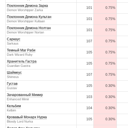
Поклонник Демона Зарка
101
0.75%
Demon Worshipper Zarka
Поклонник Демона Культан
101
0.75%
Demon Worshipper Kultaan
Поклонник Демона Нолтан
101
0.75%
Demon Worshipper Nortan
Саркаус
107
0.75%
Sarkaus
Темный Маг Раби
105
0.75%
Dark Wizard Ruby
Хранитель Гастра
105
0.75%
Guardian Gastra
Шаймеус
107
0.75%
Shimeus
Густав
105
0.30%
Gustav
Зачарованный Мимир
103
0.30%
Enhanced Mimir
Кельбим
104
0.30%
Kelbim
Кровавый Монарх Нурка
105
0.30%
Bloody Lord Nurka