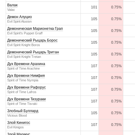
Валак
101
0.75%
Valac
Демон Алуцио
105
0.75%
Evil Spirit Alusion
Демоническая Марионетка Грап
105
0.75%
Evil Spirit's Puppet Graff
Демонический Рыцарь Борос
105
0.75%
Evil Spirit Knight Boros
Демонический Рыцарь Тритан
105
0.75%
Evil Spirit Knight Tretan
Дух Времени Арахина
107
0.75%
Spirit of Time Arachine
Дух Времени Нимфия
107
0.75%
Spirit of Time Nympia
Дух Времени Рафорус
107
0.75%
Spirit of Time Lafros
Дух Времени Тизураки
107
0.75%
Spirit of Time Tisraki
Злобный Буллард
105
0.75%
Vicious Blood
Злой Кинигос
107
0.75%
Evil Kinigos
Злой Магикус