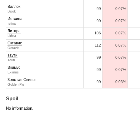
Валлок
99
0.07%
Balok
Истхина
99
0.07%
Istina
Литара
106
0.07%
Lithra
Октавис
112
0.07%
Octavis
Таути
99
0.07%
Tauti
Экимус
99
0.07%
Ekimus
Золотая Свинья
99
0.03%
Golden Pig
Spoil
No information.