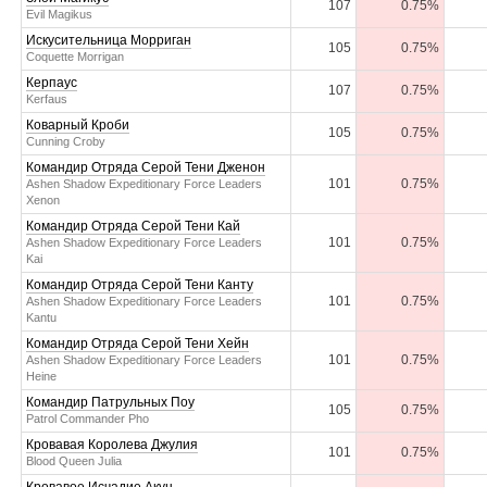
107
0.75%
Evil Magikus
Искусительница Морриган
105
0.75%
Coquette Morrigan
Керпаус
107
0.75%
Kerfaus
Коварный Кроби
105
0.75%
Cunning Croby
Командир Отряда Серой Тени Дженон
101
0.75%
Ashen Shadow Expeditionary Force Leaders
Xenon
Командир Отряда Серой Тени Кай
101
0.75%
Ashen Shadow Expeditionary Force Leaders
Kai
Командир Отряда Серой Тени Канту
101
0.75%
Ashen Shadow Expeditionary Force Leaders
Kantu
Командир Отряда Серой Тени Хейн
101
0.75%
Ashen Shadow Expeditionary Force Leaders
Heine
Командир Патрульных Поу
105
0.75%
Patrol Commander Pho
Кровавая Королева Джулия
101
0.75%
Blood Queen Julia