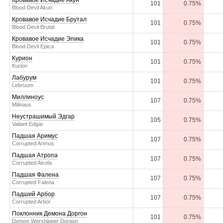
Кровавое Исчадие Акун
101
0.75%
Blood Devil Akun
Кровавое Исчадие Брутал
101
0.75%
Blood Devil Brutal
Кровавое Исчадие Эпика
101
0.75%
Blood Devil Epica
Курион
101
0.75%
Kurion
Лабурум
101
0.75%
Lebruum
Миллиноус
107
0.75%
Milinaus
Неустрашимый Эдгар
105
0.75%
Valiant Edgar
Падшая Аримус
107
0.75%
Corrupted Arimus
Падшая Атропа
107
0.75%
Corrupted Atrofa
Падшая Фалена
107
0.75%
Corrupted Falena
Падший Арбор
107
0.75%
Corrupted Arbor
Поклонник Демона Доргон
101
0.75%
Demon Worshipper Dorgon