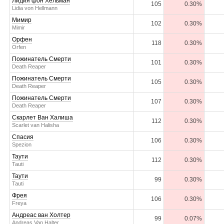
Лидия фон Хельман
105
0.30%
Lidia von Hellmann
Мимир
102
0.30%
Mimir
Орфен
118
0.30%
Orfen
Пожинатель Смерти
101
0.30%
Death Reaper
Пожинатель Смерти
105
0.30%
Death Reaper
Пожинатель Смерти
107
0.30%
Death Reaper
Скарлет Ван Халиша
112
0.30%
Scarlet van Halisha
Спасия
106
0.30%
Spezion
Таути
112
0.30%
Tauti
Таути
99
0.30%
Tauti
Фрея
106
0.30%
Freya
Андреас ван Холтер
99
0.07%
Andreas Van Halter