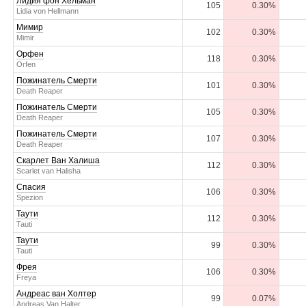
Лидия фон Хельман
105
0.30%
Lidia von Hellmann
Мимир
102
0.30%
Mimir
Орфен
118
0.30%
Orfen
Пожинатель Смерти
101
0.30%
Death Reaper
Пожинатель Смерти
105
0.30%
Death Reaper
Пожинатель Смерти
107
0.30%
Death Reaper
Скарлет Ван Халиша
112
0.30%
Scarlet van Halisha
Спасия
106
0.30%
Spezion
Таути
112
0.30%
Tauti
Таути
99
0.30%
Tauti
Фрея
106
0.30%
Freya
Андреас ван Холтер
99
0.07%
Andreas Van Halter