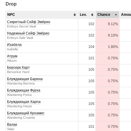
Drop
NPC
Lev.
Chance
Amou
Секретный Сейф Эмбрио
102
9.12%
Embryo Secret Vault
Надежный Сейф Эмбрио
102
9.10%
Embryo Safe Vault
Изабела
104
1.80%
Isabella
Атрум
101
0.75%
Atluum
Берсерк Харт
105
0.75%
Berserker Hard
Блуждающая Барена
105
0.75%
Wandering Barrena
Блуждающая Фурха
105
0.75%
Wandering Purka
Блуждающая Харпа
105
0.75%
Wandering Harpe
Блуждающий Кроамис
105
0.75%
Wandering Croamis
Валак
101
0.75%
Valac