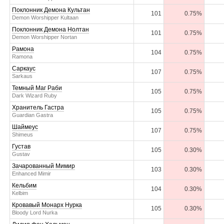
Поклонник Демона Культан
101
0.75%
Demon Worshipper Kultaan
Поклонник Демона Нолтан
101
0.75%
Demon Worshipper Nortan
Рамона
104
0.75%
Ramona
Саркаус
107
0.75%
Sarkaus
Темный Маг Раби
105
0.75%
Dark Wizard Ruby
Хранитель Гастра
105
0.75%
Guardian Gastra
Шаймеус
107
0.75%
Shimeus
Густав
105
0.30%
Gustav
Зачарованный Мимир
103
0.30%
Enhanced Mimir
Кельбим
104
0.30%
Kelbim
Кровавый Монарх Нурка
105
0.30%
Bloody Lord Nurka