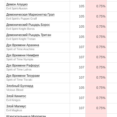
Демон Алуцио
105
0.75%
Evil Spirit Alusion
Демоническая Марионетка Грап
105
0.75%
Evil Spirit's Puppet Graff
Демонический Рыцарь Борос
105
0.75%
Evil Spirit Knight Boros
Демонический Рыцарь Тритан
105
0.75%
Evil Spirit Knight Tretan
Дух Времени Арахина
107
0.75%
Spirit of Time Arachine
Дух Времени Нимфия
107
0.75%
Spirit of Time Nympia
Дух Времени Рафорус
107
0.75%
Spirit of Time Lafros
Дух Времени Тизураки
107
0.75%
Spirit of Time Tisraki
Злобный Буллард
105
0.75%
Vicious Blood
Злой Кинигос
107
0.75%
Evil Kinigos
Злой Магикус
107
0.75%
Evil Magikus
Искусительница Морриган