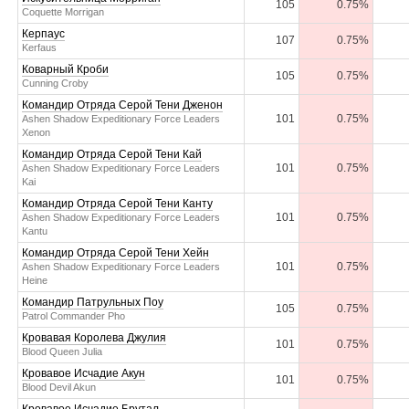
105
0.75%
Coquette Morrigan
Керпаус
107
0.75%
Kerfaus
Коварный Кроби
105
0.75%
Cunning Croby
Командир Отряда Серой Тени Дженон
101
0.75%
Ashen Shadow Expeditionary Force Leaders
Xenon
Командир Отряда Серой Тени Кай
101
0.75%
Ashen Shadow Expeditionary Force Leaders
Kai
Командир Отряда Серой Тени Канту
101
0.75%
Ashen Shadow Expeditionary Force Leaders
Kantu
Командир Отряда Серой Тени Хейн
101
0.75%
Ashen Shadow Expeditionary Force Leaders
Heine
Командир Патрульных Поу
105
0.75%
Patrol Commander Pho
Кровавая Королева Джулия
101
0.75%
Blood Queen Julia
Кровавое Исчадие Акун
101
0.75%
Blood Devil Akun