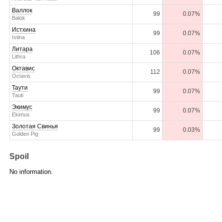
Валлок
99
0.07%
Balok
Истхина
99
0.07%
Istina
Литара
106
0.07%
Lithra
Октавис
112
0.07%
Octavis
Таути
99
0.07%
Tauti
Экимус
99
0.07%
Ekimus
Золотая Свинья
99
0.03%
Golden Pig
Spoil
No information.