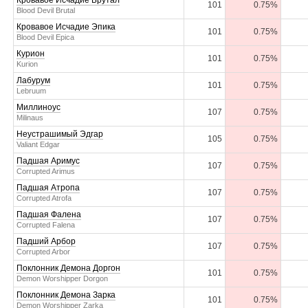
Кровавое Исчадие Брутал
101
0.75%
Blood Devil Brutal
Кровавое Исчадие Эпика
101
0.75%
Blood Devil Epica
Курион
101
0.75%
Kurion
Лабурум
101
0.75%
Lebruum
Миллиноус
107
0.75%
Milinaus
Неустрашимый Эдгар
105
0.75%
Valiant Edgar
Падшая Аримус
107
0.75%
Corrupted Arimus
Падшая Атропа
107
0.75%
Corrupted Atrofa
Падшая Фалена
107
0.75%
Corrupted Falena
Падший Арбор
107
0.75%
Corrupted Arbor
Поклонник Демона Доргон
101
0.75%
Demon Worshipper Dorgon
Поклонник Демона Зарка
101
0.75%
Demon Worshipper Zarka