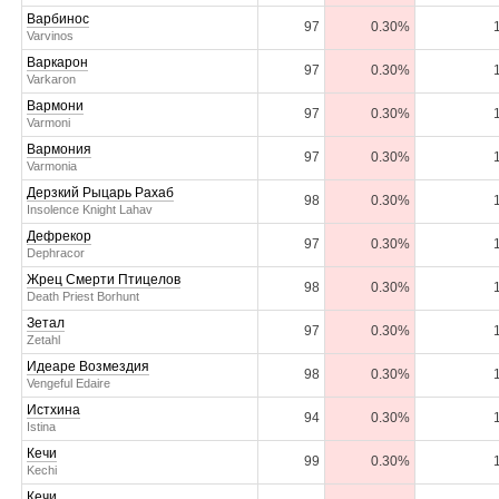
Варбинос
97
0.30%
Varvinos
Варкарон
97
0.30%
Varkaron
Вармони
97
0.30%
Varmoni
Вармония
97
0.30%
Varmonia
Дерзкий Рыцарь Рахаб
98
0.30%
Insolence Knight Lahav
Дефрекор
97
0.30%
Dephracor
Жрец Смерти Птицелов
98
0.30%
Death Priest Borhunt
Зетал
97
0.30%
Zetahl
Идеаре Возмездия
98
0.30%
Vengeful Edaire
Истхина
94
0.30%
Istina
Кечи
99
0.30%
Kechi
Кечи