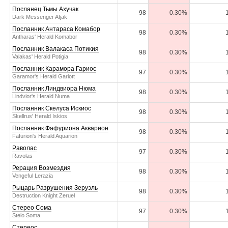
Посланец Тьмы Ахучак
98
0.30%
Dark Messenger Afjak
Посланник Антараса Комабор
98
0.30%
Antharas' Herald Komabor
Посланник Валакаса Потикия
98
0.30%
Valakas' Herald Potigia
Посланник Карамора Гариос
97
0.30%
Garamor's Herald Gariott
Посланник Линдвиора Нюма
98
0.30%
Lindvior's Herald Numa
Посланник Скелуса Искиос
98
0.30%
Skellrus' Herald Iskios
Посланник Фафуриона Акварион
98
0.30%
Fafurion's Herald Aquarion
Раволас
97
0.30%
Ravolas
Рерация Возмездия
98
0.30%
Vengeful Lerazia
Рыцарь Разрушения Зеруэль
98
0.30%
Destruction Knight Zeruel
Стерео Сома
97
0.30%
Stelo Soma
Стереос