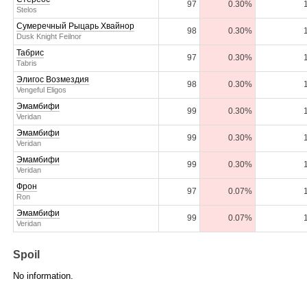
97
0.30%
Stelos
Сумеречный Рыцарь Хвайнор
98
0.30%
Dusk Knight Feilnor
Табрис
97
0.30%
Tabris
Элигос Возмездия
98
0.30%
Vengeful Eligos
Эмамбифи
99
0.30%
Veridan
Эмамбифи
99
0.30%
Veridan
Эмамбифи
99
0.30%
Veridan
Фрон
97
0.07%
Ron
Эмамбифи
99
0.07%
Veridan
Spoil
No information.