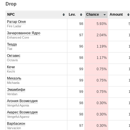
Drop
NPC
Lev.
Chance
Amount
Ратар Огня
98
5.93%
Fire Ladar
Зачарованное Ядро
97
2.04%
Enhanced Core
Тиада
96
1.19%
Tiat
Октавис
98
1.17%
Octavis
Кечи
99
0.75%
Kechi
Михаэль
99
0.75%
Michaela
Эмамбифи
99
0.75%
Veridan
Агония Возмездия
98
0.30%
Vengeful Agonia
Акарес Возмездия
98
0.30%
Vengeful Agarez
Варбасион
97
0.30%
Varvacion