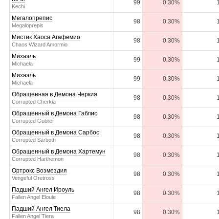
99
0.30%
Kechi
Мегалопрепис
98
0.30%
Megaloprepis
Мистик Хаоса Агафемио
98
0.30%
Chaos Wizard Amormio
Михаэль
99
0.30%
Michaela
Михаэль
99
0.30%
Michaela
Обращенная в Демона Черкия
98
0.30%
Corrupted Cherkia
Обращенный в Демона Габлио
98
0.30%
Corrupted Goblier
Обращенный в Демона Сарбос
98
0.30%
Corrupted Sarboth
Обращенный в Демона Хартемун
98
0.30%
Corrupted Harthemon
Ортрокс Возмездия
98
0.30%
Vengeful Oretross
Падший Ангел Ироуль
98
0.30%
Fallen Angel Eloule
Падший Ангел Тиела
98
0.30%
Fallen Angel Tiera