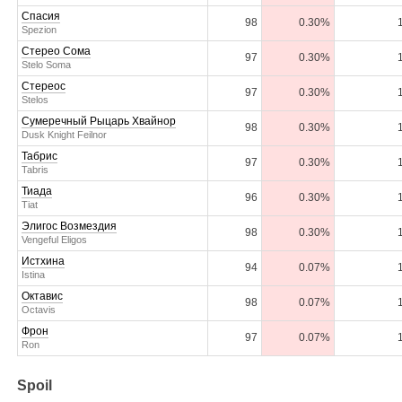
Спасия
98
0.30%
Spezion
Стерео Сома
97
0.30%
Stelo Soma
Стереос
97
0.30%
Stelos
Сумеречный Рыцарь Хвайнор
98
0.30%
Dusk Knight Feilnor
Табрис
97
0.30%
Tabris
Тиада
96
0.30%
Tiat
Элигос Возмездия
98
0.30%
Vengeful Eligos
Истхина
94
0.07%
Istina
Октавис
98
0.07%
Octavis
Фрон
97
0.07%
Ron
Spoil