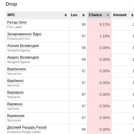
Drop
NPC
Lev.
Chance
Amount
Ратар Огня
98
9.15%
Fire Ladar
Зачарованное Ядро
97
1.18%
Enhanced Core
Агония Возмездия
98
0.30%
Vengeful Agonia
Акарес Возмездия
98
0.30%
Vengeful Agarez
Варбасион
97
0.30%
Varvacion
Варбинос
97
0.30%
Varvinos
Варкарон
97
0.30%
Varkaron
Вармони
97
0.30%
Varmoni
Вармония
97
0.30%
Varmonia
Дерзкий Рыцарь Рахаб
98
0.30%
Insolence Knight Lahav