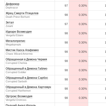
Дефрекор
97
0.30%
Dephracor
Жрец Смерти Птицелов
98
0.30%
Death Priest Borhunt
Зетал
97
0.30%
Zetahl
Идеаре Возмездия
98
0.30%
Vengeful Edaire
Мегалопрепис
98
0.30%
Megaloprepis
Мистик Хаоса Агафемио
98
0.30%
Chaos Wizard Amormio
Обращенная в Демона Черкия
98
0.30%
Corrupted Cherkia
Обращенный в Демона Габлио
98
0.30%
Corrupted Goblier
Обращенный в Демона Сарбос
98
0.30%
Corrupted Sarboth
Обращенный в Демона Хартемун
98
0.30%
Corrupted Harthemon
Ортрокс Возмездия
98
0.30%
Vengeful Oretross
Падший Ангел Ироуль