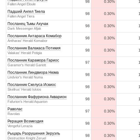
98
0.30%
Fallen Angel Eloule
Падший Ангел Тиела
98
0.30%
Fallen Angel Tiera
Посланец Тьмы Ахучак
98
0.30%
Dark Messenger Afjak
Посланник Антараса Комабор
98
0.30%
Antharas' Herald Komabor
Посланник Валакаса Потикия
98
0.30%
Valakas' Herald Potigia
Посланник Карамора Гариос
97
0.30%
Garamor's Herald Gariott
Посланник Линдвиора Нюма
98
0.30%
Lindvior's Herald Numa
Посланник Скелуса Искиос
98
0.30%
Skellrus' Herald Iskios
Посланник Фафуриона Акварион
98
0.30%
Fafurion's Herald Aquarion
Раволас
97
0.30%
Ravolas
Рерация Возмездия
98
0.30%
Vengeful Lerazia
Рыцарь Разрушения Зеруэль
98
0.30%
Destruction Knight Zeruel