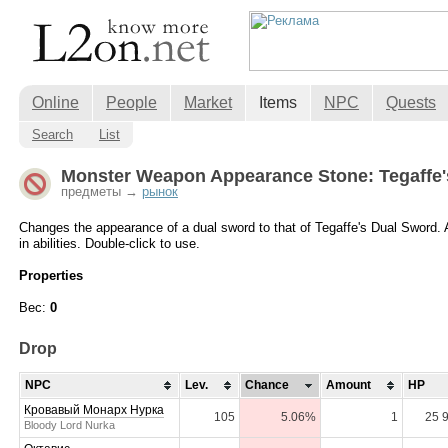
Online
People
Market
Items
NPC
Quests
Search
List
Monster Weapon Appearance Stone: Tegaffe'
предметы →
рынок
Changes the appearance of a dual sword to that of Tegaffe's Dual Sword
in abilities. Double-click to use.
Properties
Вес:
0
Drop
NPC
Lev.
Chance
Amount
HP
Кровавый Монарх Нурка
105
5.06%
1
25 
Bloody Lord Nurka