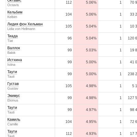
Октавис
112
5.06%
1
70 
Octavis
Кельбим
104
5.06%
1
33 
Kelbim
Лидия фон Хельман
105
5.04%
1
10 
Lidia von Hellmann
Тиада
96
5.04%
1
120 
Tiat
Валлок
99
5.03%
1
19 
Balok
Истхина
99
5.00%
1
41 
Istina
Таути
99
5.00%
1
238 
Tauti
Густав
105
4.98%
1
5 
Gustav
Экимус
99
4.98%
1
127 
Ekimus
Таути
99
4.97%
1
98 
Tauti
Камиль
104
4.95%
1
72 
Camille
Таути
112
4.93%
1
17 
Tauti