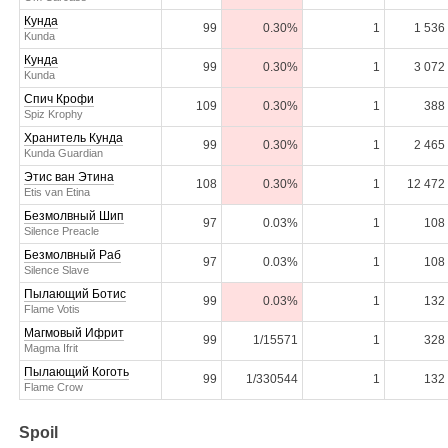
Кунда
99
0.30%
1
1 536
Kunda
Кунда
99
0.30%
1
3 072
Kunda
Спич Крофи
109
0.30%
1
388
Spiz Krophy
Хранитель Кунда
99
0.30%
1
2 465
Kunda Guardian
Этис ван Этина
108
0.30%
1
12 472
Etis van Etina
Безмолвный Шип
97
0.03%
1
108
Silence Preacle
Безмолвный Раб
97
0.03%
1
108
Silence Slave
Пылающий Ботис
99
0.03%
1
132
Flame Votis
Магмовый Ифрит
99
1/15571
1
328
Magma Ifrit
Пылающий Коготь
99
1/330544
1
132
Flame Crow
Spoil