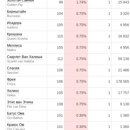
Золотая Свинья
99
1.74%
1
15 943
Golden Pig
Бернштайн
104
0.75%
1
3 320
Burnstein
Исадора
105
0.75%
1
4 956
Isadora
Крошана
110
0.75%
1
16 832
Queen Krosha
Меллиса
105
0.75%
1
4 956
Maliss
Скарлет Ван Халиша
112
0.75%
1
59 138
Scarlet van Halisha
Спасия
106
0.75%
1
21 486
Spezion
Фрея
106
0.75%
1
178 565
Freya
Хелиос
105
0.75%
1
17 757
Helios
Этис ван Этина
108
0.75%
1
9 138
Etis van Etina
Батус Ома
101
0.30%
1
1 360
Om Bathus
Кракос Ом
101
0.30%
1
1 360
Om Carcass