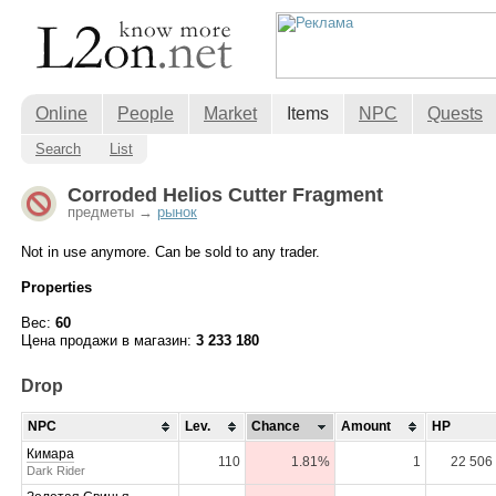
Online
People
Market
Items
NPC
Quests
Search
List
Corroded Helios Cutter Fragment
предметы →
рынок
Not in use anymore. Can be sold to any trader.
Properties
Вес:
60
Цена продажи в магазин:
3 233 180
Drop
NPC
Lev.
Chance
Amount
HP
Кимара
110
1.81%
1
22 506
Dark Rider