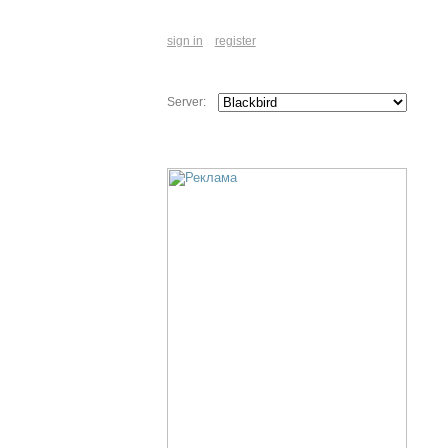
sign in
register
Server: