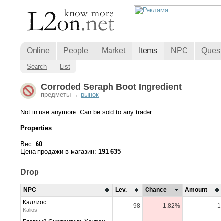
Online
People
Market
Items
NPC
Ques
Search
List
Corroded Seraph Boot Ingredient
предметы →
рынок
Not in use anymore. Can be sold to any trader.
Properties
Вес:
60
Цена продажи в магазин:
191 635
Drop
NPC
Lev.
Chance
Amount
Каллиос
98
1.82%
1
Kalios