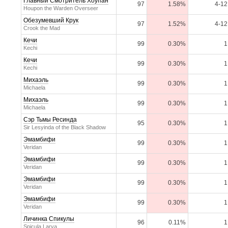
Главный Смотритель Хоупан
97
1.58%
4-12
Houpon the Warden Overseer
Обезумевший Крук
97
1.52%
4-12
Crook the Mad
Кечи
99
0.30%
1
Kechi
Кечи
99
0.30%
1
Kechi
Михаэль
99
0.30%
1
Michaela
Михаэль
99
0.30%
1
Michaela
Сэр Тьмы Ресинда
95
0.30%
1
Sir Lesyinda of the Black Shadow
Эмамбифи
99
0.30%
1
Veridan
Эмамбифи
99
0.30%
1
Veridan
Эмамбифи
99
0.30%
1
Veridan
Эмамбифи
99
0.30%
1
Veridan
Личинка Спикулы
96
0.11%
1
Spicula Larva