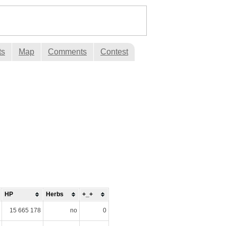
ts
Map
Comments
Contest
HP
Herbs
+_+
15 665 178
no
0