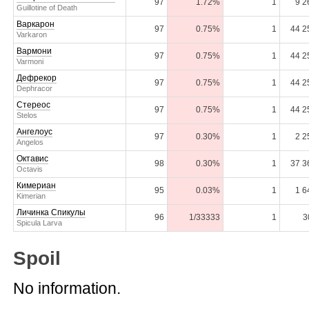
97
1.72%
1
9 2
Guillotine of Death
Варкарон
97
0.75%
1
44 2
Varkaron
Вармони
97
0.75%
1
44 2
Varmoni
Дефрекор
97
0.75%
1
44 2
Dephracor
Стереос
97
0.75%
1
44 2
Stelos
Ангелоус
97
0.30%
1
2 2
Angelos
Октавис
98
0.30%
1
37 3
Octavis
Кимериан
95
0.03%
1
1 6
Kimerian
Личинка Спикулы
96
1/33333
1
3
Spicula Larva
Spoil
No information.