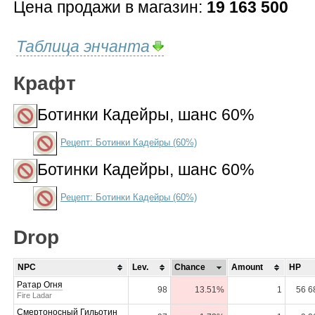
Цена продажи в магазин:
19 163 500
Таблица энчанта
Крафт
Ботинки Кадейры
, шанс 60%
Рецепт: Ботинки Кадейры (60%)
Ботинки Кадейры
, шанс 60%
Рецепт: Ботинки Кадейры (60%)
Drop
NPC
Lev.
Chance
Amount
HP
Ратар Огня
98
13.51%
1
56 6
Fire Ladar
Смертоносный Гильотин