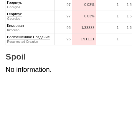
Георгиус
97
0.03%
1
1 
Georgios
Георгиус
97
0.03%
1
1 
Georgios
Кимериан
95
1/33333
1
1 
Kimerian
Воскрешенное Создание
95
1/111111
1
Resurrected Creation
Spoil
No information.