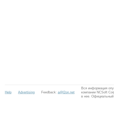
Вся информация опу
Help
Advertising
Feedback:
a@l2on.net
компании NCSoft Cor
в нее. Официальный 