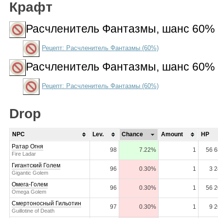
Крафт
Расчленитель Фантазмы
, шанс 60%
Рецепт: Расчленитель Фантазмы (60%)
Расчленитель Фантазмы
, шанс 60%
Рецепт: Расчленитель Фантазмы (60%)
Drop
NPC
Lev.
Chance
Amount
HP
Ратар Огня
98
7.22%
1
56 6
Fire Ladar
Гигантский Голем
96
0.30%
1
3 
Gigantic Golem
Омега-Голем
96
0.30%
1
56 2
Omega Golem
Смертоносный Гильотин
97
0.30%
1
9 
Guillotine of Death