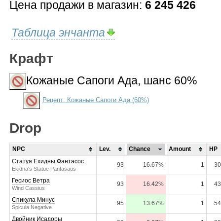
Цена продажи в магазин:
6 245 426
Таблица энчанта
Крафт
Кожаные Сапоги Ада
, шанс 60%
Рецепт: Кожаные Сапоги Ада (60%)
Drop
NPC
Lev.
Chance
Amount
HP
Статуя Ехидны Фантасос
93
16.67%
1
30
Ekidna's Statue Pantasaus
Гесиос Ветра
93
16.42%
1
43
Wind Cassius
Спикула Минус
95
13.67%
1
54
Spicula Negative
Двойник Исадоры