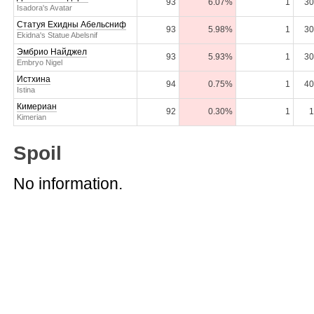
93
6.07%
1
30
Isadora's Avatar
Статуя Ехидны Абельсниф
93
5.98%
1
30
Ekidna's Statue Abelsnif
Эмбрио Найджел
93
5.93%
1
30
Embryo Nigel
Истхина
94
0.75%
1
40
Istina
Кимериан
92
0.30%
1
1
Kimerian
Spoil
No information.