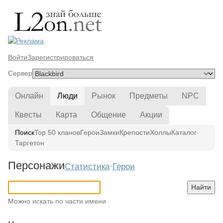
Войти
Зарегистрироваться
Сервер
Онлайн
Люди
Рынок
Предметы
NPC
Квесты
Карта
Общение
Акции
Поиск
Top 50 кланов
Герои
Замки
Крепости
Холлы
Каталог
Таргетон
Персонажи
Статистика
·
Герои
Имя персонажа
Найти
Можно искать по части имени