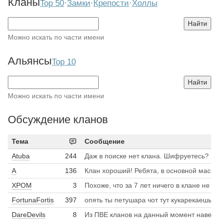
Кланы
Top 50
·
Замки
·
Крепости
·
Холлы
Имя клана
Найти
Можно искать по части имени
Альянсы
Top 10
Имя альянса
Найти
Можно искать по части имени
Обсуждение кланов
Тема
Сообщение
Atuba
244
Даж в поиске нет клана. Шифруетесь?
A
136
Клан хороший! Ребята, в основной массе, адекватные! Сильные! КЛ знающий и умеющи
ХРОМ
3
Похоже, что за 7 лет ничего в клане не поменялось! Есть в нём одна крыса с ником КишМышь, бегает п
FortunaFortis
397
опять ты петушара чот тут кукар
DareDevils
8
Из ПВЕ кланов на данный момент наверное один из самых лучших . Классный КЛ орга