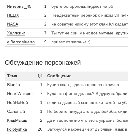
Интерны_45
1
будте осторожны, кидают на рб
HELIX
2
Неадекватный ребенок с ником Di
NASA
2
не советую никому этот кл
Хеллсинг
7
Ты тут не 
elBarcoMuerto
9
привет от жиганка :)
Обсуждение персонажей
Тема
Сообщение
Bluefin
1
Купил клан , сделка прошла отлично
HeartWhisper
7
НойНеНой
1
Саленый
1
КишМышь
2
kolotyshka
20