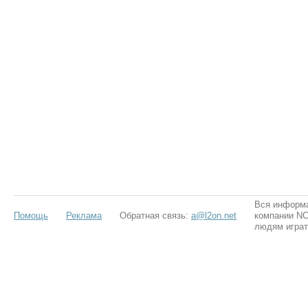
Вся информа
Помощь
Реклама
Обратная связь:
a@l2on.net
компании NCS
людям играт