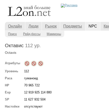
Онлайн
Люди
Рынок
Предметы
NPC
Кв
Поиск
Рейд-боссы
Маммоны
Октавис
112 ур.
Octavis
Атрибуты
Уровень
112
Раса
гуманоид
HP
70 965 722
Exp
12 919 925 114 880
SP
11 627 932 504
Настойки
отсутствуют