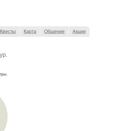
Квесты
Карта
Общение
Акции
ур.
гры.