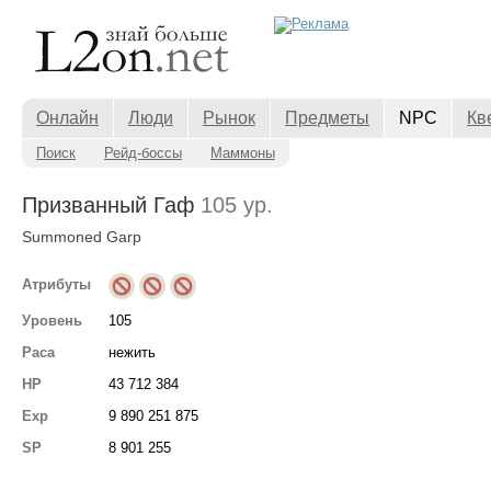
Онлайн
Люди
Рынок
Предметы
NPC
Кв
Поиск
Рейд-боссы
Маммоны
Призванный Гаф
105 ур.
Summoned Garp
Атрибуты
Уровень
105
Раса
нежить
HP
43 712 384
Exp
9 890 251 875
SP
8 901 255