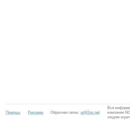
Вся информа
Помощь
Реклама
Обратная связь:
a@l2on.net
компании NCS
людям играт