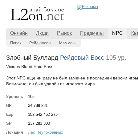
Онлайн
Люди
Рынок
Предметы
NPC
Кв
Поиск
Рейд-боссы
Маммоны
Злобный Буллард
Рейдовый Босс
105 ур.
Vicious Blood Raid Boss
Этот NPC еще ни разу не был замечен в последней версии игры
Возможно, он был удалён из игрового мира.
Уровень
105
HP
34 788 281
Exp
152 542 462 275
SP
137 283 300
Локация
Лес Неупокоенных