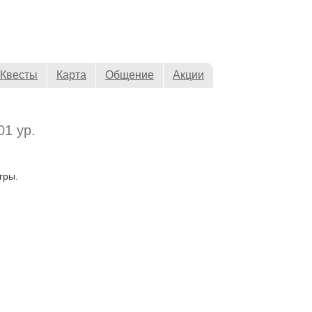
Квесты
Карта
Общение
Акции
01 ур.
гры.