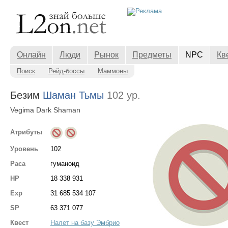
Онлайн
Люди
Рынок
Предметы
NPC
Кв
Поиск
Рейд-боссы
Маммоны
Безим
Шаман Тьмы
102 ур.
Vegima Dark Shaman
Атрибуты
Уровень
102
Раса
гуманоид
HP
18 338 931
Exp
31 685 534 107
SP
63 371 077
Квест
Налет на базу Эмбрио