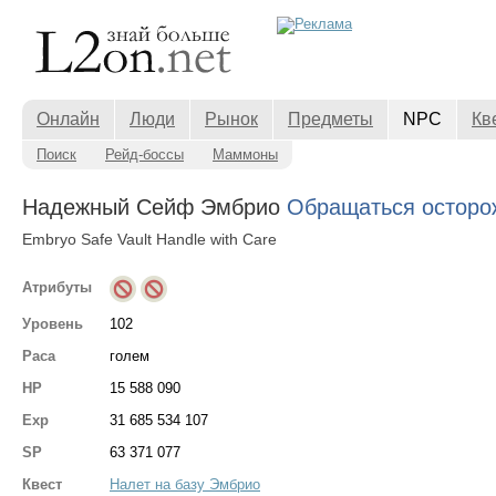
Онлайн
Люди
Рынок
Предметы
NPC
Кв
Поиск
Рейд-боссы
Маммоны
Надежный Сейф Эмбрио
Обращаться осторо
Embryo Safe Vault Handle with Care
Атрибуты
Уровень
102
Раса
голем
HP
15 588 090
Exp
31 685 534 107
SP
63 371 077
Квест
Налет на базу Эмбрио