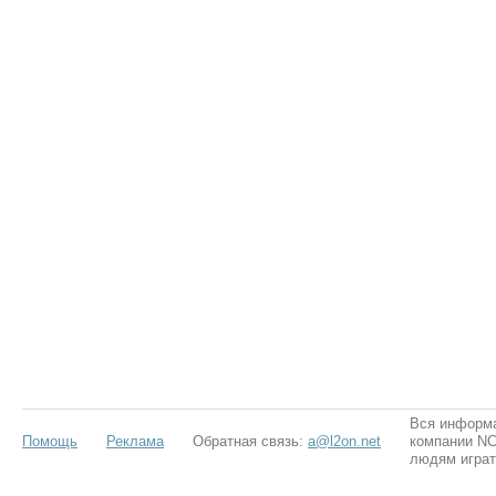
Вся информа
Помощь
Реклама
Обратная связь:
a@l2on.net
компании NCS
людям играт