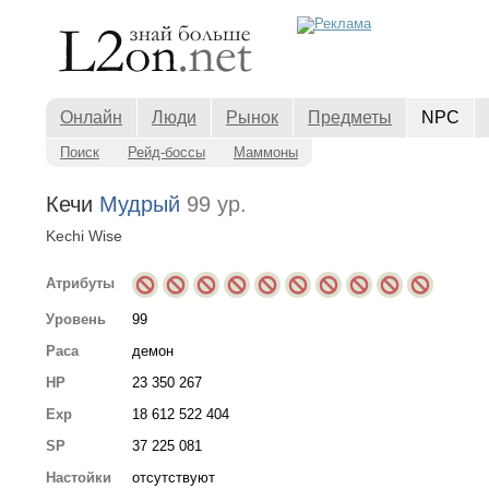
Онлайн
Люди
Рынок
Предметы
NPC
Поиск
Рейд-боссы
Маммоны
Кечи
Мудрый
99 ур.
Kechi Wise
Атрибуты
Уровень
99
Раса
демон
HP
23 350 267
Exp
18 612 522 404
SP
37 225 081
Настойки
отсутствуют