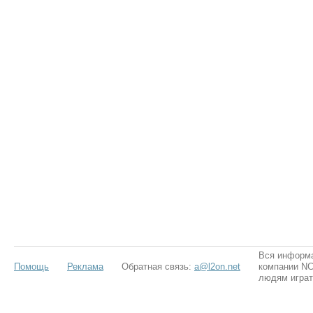
Вся информа
Помощь
Реклама
Обратная связь:
a@l2on.net
компании NCS
людям играт