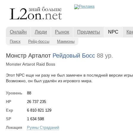
Онлайн
Люди
Рынок
Предметы
NPC
Кв
Поиск
Рейд-боссы
Маммоны
Монстр Арталот
Рейдовый Босс
88 ур.
Monster Artarot Raid Boss
Этот NPC еще ни разу не был замечен в последней версии игры
Возможно, он был удалён из игрового мира.
Уровень
88
HP
26 737 235
Exp
6 810 821 129
SP
1 634 598
Локация
Руины Страданий