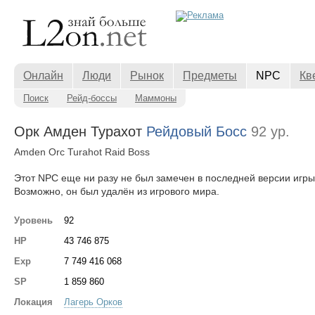
Онлайн
Люди
Рынок
Предметы
NPC
Кв
Поиск
Рейд-боссы
Маммоны
Орк Амден Турахот
Рейдовый Босс
92 ур.
Amden Orc Turahot Raid Boss
Этот NPC еще ни разу не был замечен в последней версии игры
Возможно, он был удалён из игрового мира.
Уровень
92
HP
43 746 875
Exp
7 749 416 068
SP
1 859 860
Локация
Лагерь Орков