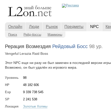
Онлайн
Люди
Рынок
Предметы
NPC
Кв
Поиск
Рейд-боссы
Маммоны
Рерация Возмездия
Рейдовый Босс
98 ур.
Vengeful Lerazia Raid Boss
Этот NPC еще ни разу не был замечен в последней версии игры
Возможно, он был удалён из игрового мира.
Уровень
98
HP
48 182 606
Exp
9 339 738 545
SP
2 241 538
Локация
Золотые Холмы