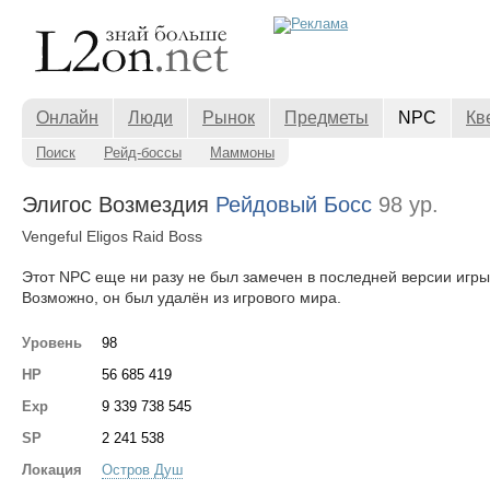
Онлайн
Люди
Рынок
Предметы
NPC
Кв
Поиск
Рейд-боссы
Маммоны
Элигос Возмездия
Рейдовый Босс
98 ур.
Vengeful Eligos Raid Boss
Этот NPC еще ни разу не был замечен в последней версии игры
Возможно, он был удалён из игрового мира.
Уровень
98
HP
56 685 419
Exp
9 339 738 545
SP
2 241 538
Локация
Остров Душ