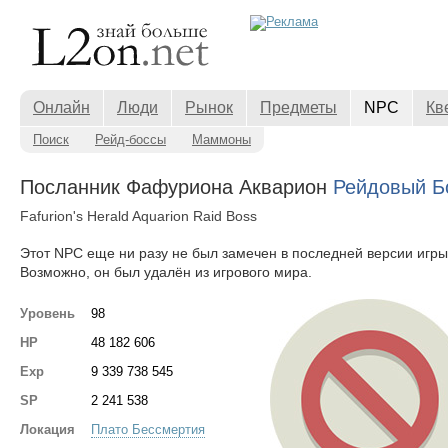
Онлайн
Люди
Рынок
Предметы
NPC
Кв
Поиск
Рейд-боссы
Маммоны
Посланник Фафуриона Акварион
Рейдовый Б
Fafurion's Herald Aquarion Raid Boss
Этот NPC еще ни разу не был замечен в последней версии игры
Возможно, он был удалён из игрового мира.
Уровень
98
HP
48 182 606
Exp
9 339 738 545
SP
2 241 538
Локация
Плато Бессмертия