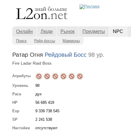
Онлайн
Люди
Рынок
Предметы
NPC
Поиск
Рейд-боссы
Маммоны
Ратар Огня
Рейдовый Босс
98 ур.
Fire Ladar Raid Boss
Атрибуты
Уровень
98
Раса
дух
HP
56 685 419
Exp
9 339 738 545
SP
2 241 538
Настойки
отсутствуют