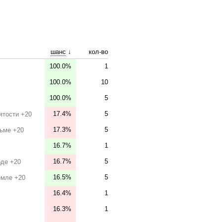
шанс
↓
кол-во
100.0%
1
100.0%
10
100.0%
5
17.4%
5
ятости +20
17.3%
5
ьме +20
16.7%
1
16.7%
5
де +20
16.5%
5
емле +20
16.4%
1
16.3%
1