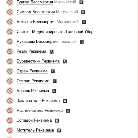
Туника Бессмертия
Магический
Символ Бессмертия
Магический
Ботинки Бессмертия
Магический
Свиток: Модифицировать Головной Убор
Рукавицы Бессмертия
Тяжелый
Резак Реквиема
Буревестник Реквиема
Страж Реквиема
Острие Реквиема
Бросок Реквиема
Заклинатель Реквиема
Расчленитель Реквиема
Эспадон Реквиема
Мститель Реквиема