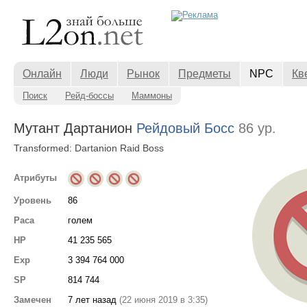
Онлайн
Люди
Рынок
Предметы
NPC
Кв
Поиск
Рейд-боссы
Маммоны
Мутант Дартанион
Рейдовый Босс
86 ур.
Transformed: Dartanion Raid Boss
Атрибуты
Уровень
86
Раса
голем
HP
41 235 565
Exp
3 394 764 000
SP
814 744
Замечен
7 лет назад
(22 июня 2019 в 3:35)