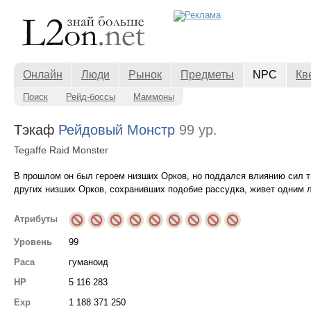
Онлайн
Люди
Рынок
Предметы
NPC
Кв
Поиск
Рейд-боссы
Маммоны
Тэкаф
Рейдовый Монстр
99 ур.
Tegaffe Raid Monster
В прошлом он был героем низших Орков, но поддался влиянию сил т
других низших Орков, сохранивших подобие рассудка, живет одним 
Атрибуты
Уровень
99
Раса
гуманоид
HP
5 116 283
Exp
1 188 371 250