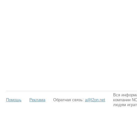
Вся информа
Помощь
Реклама
Обратная связь:
a@l2on.net
компании NCS
людям играт