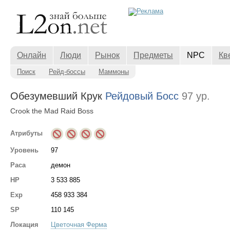
Онлайн
Люди
Рынок
Предметы
NPC
Кв
Поиск
Рейд-боссы
Маммоны
Обезумевший Крук
Рейдовый Босс
97 ур.
Crook the Mad Raid Boss
Атрибуты
Уровень
97
Раса
демон
HP
3 533 885
Exp
458 933 384
SP
110 145
Локация
Цветочная Ферма