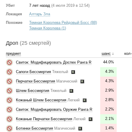
Убит
7 лет назад
(4 июля 2019 в 12:54)
Локация
Алтарь Зла
Похожие
Темная Королева Рейдовый Босс (88)
Темная Королева (1)
Дроп
(25 смертей)
предмет
шанс
↓
кол-
44.0%
Свиток: Модифицировать Доспех Ранга R
4.3%
Сапоги Бессмертия
Тяжелый
4.3%
Перчатки Бессмертия
Магический
2.9%
Шлем Бессмертия
Тяжелый
2.8%
Кожаный Шлем Бессмертия
Легкий
2.2%
Свиток: Модифицировать Оружие Ранга R
2.1%
Кожаные Перчатки Бессмертия
Легкий
1.4%
Ботинки Бессмертия
Магический