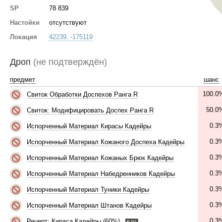
SP
78 839
Настойки
отсутствуют
Локация
42239, -175119
Дроп
(не подтверждён)
предмет
шанс
100.0
Свиток Обработки Доспехов Ранга R
50.0
Свиток: Модифицировать Доспех Ранга R
0.3
Испорченный Материал Кирасы Кадейры
0.3
Испорченный Материал Кожаного Доспеха Кадейры
0.3
Испорченный Материал Кожаных Брюк Кадейры
0.3
Испорченный Материал Набедренников Кадейры
0.3
Испорченный Материал Туники Кадейры
0.3
Испорченный Материал Штанов Кадейры
0.3
Рецепт: Кираса Кадейры (60%)