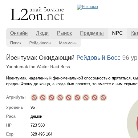
Онлайн
Люди
Рынок
Предметы
NPC
Кв
Поиск
Рейд-боссы
Маммоны
Йоентумак Ожидающий
Рейдовый Босс
96 ур
Yoentumak the Waiter Raid Boss
Йоентумак, наделенный феноменальной способностью прятаться, б
предан Фрону до конца, а когда был проклят, то вместе с ним скрылс
Атрибуты
Уровень
96
Раса
демон
HP
723 560
Exp
328 495 104