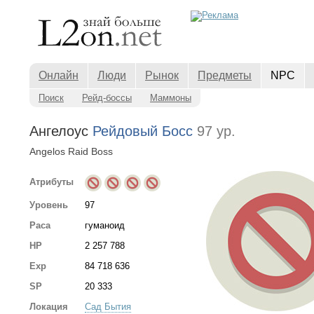
Онлайн
Люди
Рынок
Предметы
NPC
Поиск
Рейд-боссы
Маммоны
Ангелоус
Рейдовый Босс
97 ур.
Angelos Raid Boss
Атрибуты
Уровень
97
Раса
гуманоид
HP
2 257 788
Exp
84 718 636
SP
20 333
Локация
Сад Бытия