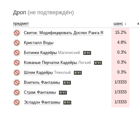
Дроп
(не подтверждён)
предмет
шанс
↓
15.2%
Свиток: Модифицировать Доспех Ранга R
4.8%
Кристалл Воды
0.3%
Ботинки Кадейры
Магический
0.3%
Кожаные Перчатки Кадейры
Легкий
0.3%
Шлем Кадейры
Тяжелый
1/3333
Воитель Фантазмы
1/3333
Страж Фантазмы
1/3333
Эспадон Фантазмы