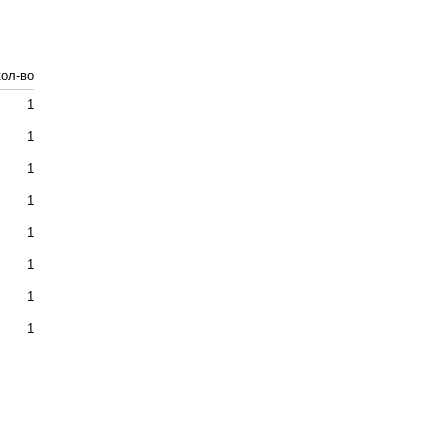
кол-во
1
1
1
1
1
1
1
1