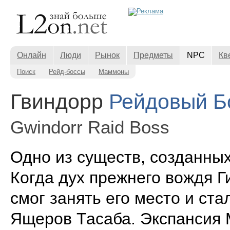
Онлайн
Люди
Рынок
Предметы
NPC
Кв
Поиск
Рейд-боссы
Маммоны
Гвиндорр
Рейдовый Б
Gwindorr Raid Boss
Одно из существ, созданны
Когда дух прежнего вождя Г
смог занять его место и ст
Ящеров Тасаба. Экспансия