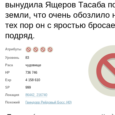
вынудила Ящеров Тасаба п
земли, что очень обозлило 
тех пор он с яростью бросае
подряд.
Атрибуты
Уровень
83
Раса
чудовище
HP
736 746
Exp
4 158 610
SP
999
Локация
86442, 216740
Похожий
Гвиндорр Рейдовый Босс (40)