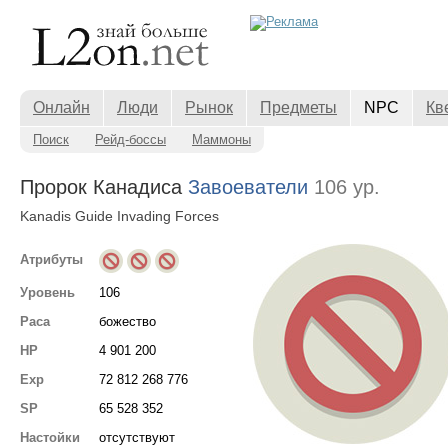
Онлайн
Люди
Рынок
Предметы
NPC
Кв
Поиск
Рейд-боссы
Маммоны
Пророк Канадиса
Завоеватели
106 ур.
Kanadis Guide Invading Forces
Атрибуты
Уровень
106
Раса
божество
HP
4 901 200
Exp
72 812 268 776
SP
65 528 352
Настойки
отсутствуют