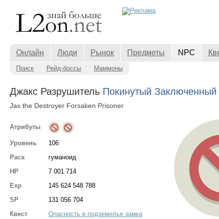
Онлайн
Люди
Рынок
Предметы
NPC
Кв
Поиск
Рейд-боссы
Маммоны
Джакс Разрушитель
Покинутый Заключенный
Jax the Destroyer Forsaken Prisoner
Атрибуты
Уровень
106
Раса
гуманоид
HP
7 001 714
Exp
145 624 548 788
SP
131 056 704
Квест
Опасность в подземелье замка