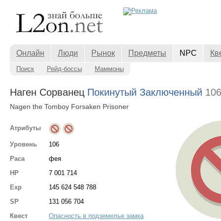
Онлайн
Люди
Рынок
Предметы
NPC
Кв
Поиск
Рейд-боссы
Маммоны
Наген Сорванец
Покинутый Заключенный
106
Nagen the Tomboy Forsaken Prisoner
Атрибуты
Уровень
106
Раса
фея
HP
7 001 714
Exp
145 624 548 788
SP
131 056 704
Квест
Опасность в подземелье замка